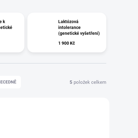
e k
Laktózová
netické
intolerance
(genetické vyšetření)
yšetření
Laboratorní vyšetření
1 900 Kč
5
položek celkem
BECEDNĚ