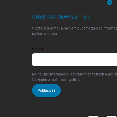
ODEBÍRAT NEWSLETTER
Vložte svůj e-mail a my vám budeme zasílat informa
našem e-shopu.
E-MAIL
Nejnovější informace o laboratorních testech a akcíc
Vložením e-mailu souhlasíte s
podmínkami ochrany o
Přihlásit se