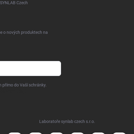
SYNLAB Czech
ce o nových produktech na
h přímo do Vaší schránky.
sobních údajů
Laboratoře synlab czech s.r.o.