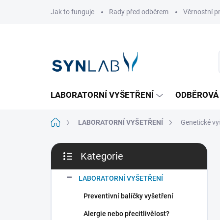
Přejít
Jak to funguje
Rady před odběrem
Věrnostní 
na
obsah
LABORATORNÍ VYŠETŘENÍ
ODBĚROVÁ
Domů
LABORATORNÍ VYŠETŘENÍ
Genetické vy
P
Kategorie
o
Přeskočit
s
kategorie
t
LABORATORNÍ VYŠETŘENÍ
r
Preventivní balíčky vyšetření
a
n
Alergie nebo přecitlivělost?