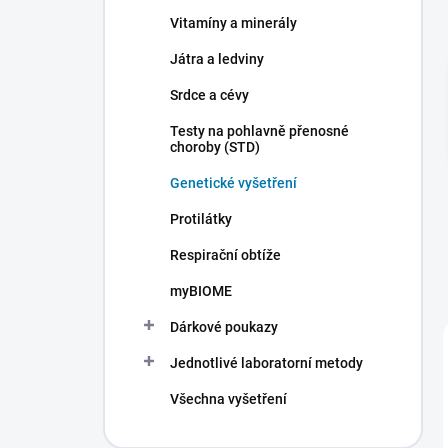
n
Vitamíny a minerály
í
p
Játra a ledviny
a
n
Srdce a cévy
e
Testy na pohlavně přenosné
l
choroby (STD)
Genetické vyšetření
Protilátky
Respirační obtíže
myBIOME
Dárkové poukazy
Jednotlivé laboratorní metody
Všechna vyšetření