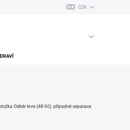
CZK
árkový poukaz
PRÁZDNÝ KOŠÍK
NÁKUPNÍ
KOŠÍK
ZDRAVÍ
ložka Odběr krve (48 Kč), případně separace