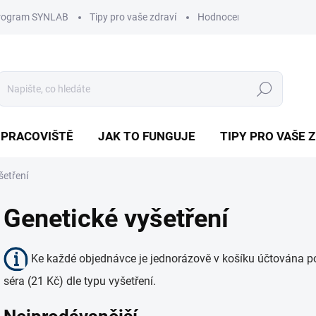
program SYNLAB
Tipy pro vaše zdraví
Hodnocení obchodu
D
Hledat
 PRACOVIŠTĚ
JAK TO FUNGUJE
TIPY PRO VAŠE 
šetření
Genetické vyšetření
Ke každé objednávce je jednorázově v košíku účtována po
séra (21 Kč) dle typu vyšetření.