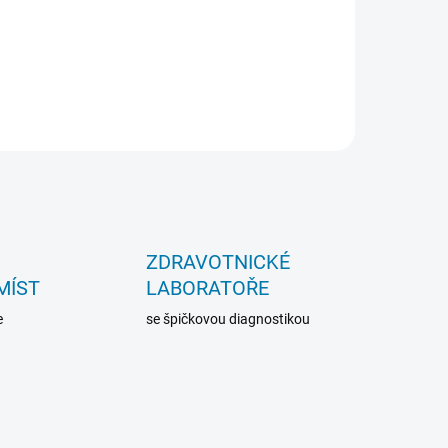
siness
ení
e
genech
kci
...
ZDRAVOTNICKÉ
MÍST
LABORATOŘE
e
se špičkovou diagnostikou