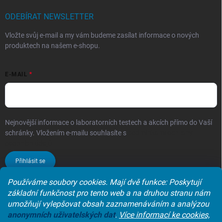
ODEBÍRAT NEWSLETTER
Vložte svůj e-mail a my vám budeme zasílat informace o nových
produktech na našem e-shopu.
E-MAIL
Nejnovější informace o laboratorních testech a akcích přímo do Vaší
schránky. Vložením e-mailu souhlasíte s
podmínkami ochrany
osobních údajů
Přihlásit se
Používáme soubory cookies. Mají dvě funkce: Poskytují
základní funkčnost pro tento web a na druhou stranu nám
umožňují vylepšovat obsah zaznamenáváním a analýzou
Laboratoře synlab czech s.r.o.
anonymních
uživatelských dat
.
Více informací ke cookies,