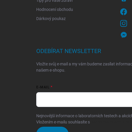
Tipy pro vaše zdraví
Hodnocení obchodu
Dárkový poukaz
ODEBÍRAT NEWSLETTER
Vložte svůj e-mail a my vám budeme zasílat informa
našem e-shopu.
E-MAIL
Nejnovější informace o laboratorních testech a akcíc
Vložením e-mailu souhlasíte s
podmínkami ochrany o