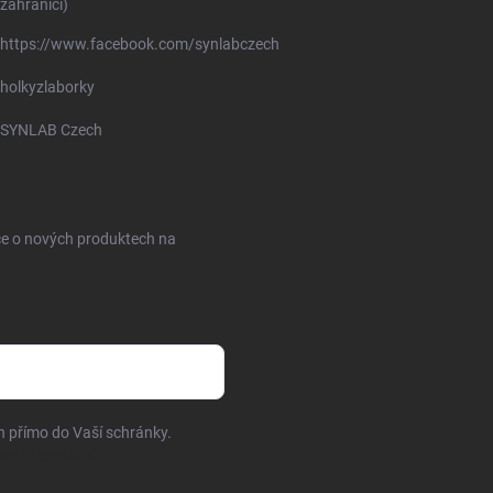
zahraničí)
https://www.facebook.com/synlabczech
holkyzlaborky
SYNLAB Czech
ce o nových produktech na
h přímo do Vaší schránky.
sobních údajů