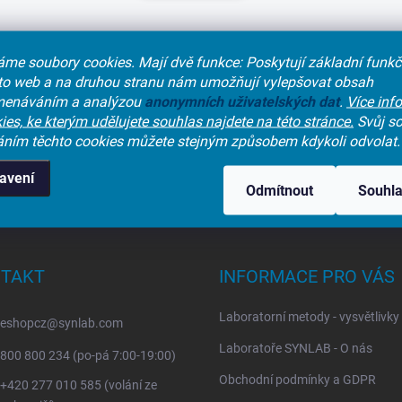
me soubory cookies. Mají dvě funkce: Poskytují základní funk
nto web a na druhou stranu nám umožňují vylepšovat obsah
enáváním a analýzou
anonymních
uživatelských dat
.
Více inf
ies, ke kterým udělujete souhlas najdete na této stránce.
Svůj so
áním těchto cookies můžete stejným způsobem kdykoli odvolat.
avení
Odmítnout
Souhl
TAKT
INFORMACE PRO VÁS
Laboratorní metody - vysvětlivky
eshopcz
@
synlab.com
Laboratoře SYNLAB - O nás
800 800 234 (po-pá 7:00-19:00)
Obchodní podmínky a GDPR
+420 277 010 585 (volání ze