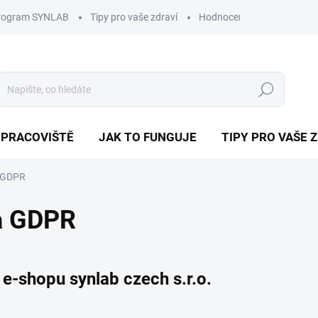
program SYNLAB
Tipy pro vaše zdraví
Hodnocení obchodu
D
Hledat
 PRACOVIŠTĚ
JAK TO FUNGUJE
TIPY PRO VAŠE 
 GDPR
a GDPR
-shopu synlab czech s.r.o.