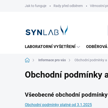
Přejít
Jak to funguje
Rady před odběrem
Věrnostní 
na
obsah
LABORATORNÍ VYŠETŘENÍ
ODBĚROVÁ
Domů
Informace pro vás
Obchodní podmínky a
Obchodní podmínky 
Všeobecné obchodní podmínky e
Obchodní podmínky platné od 3.1.2025