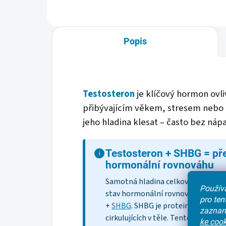
faktorem...
plac
Popis
Testosteron
je klíčový hormon ovli
přibývajícím věkem, stresem nebo
jeho hladina klesat – často bez ná
Testosteron +
SHBG
= pře
i
hormonální rovnováhu
Samotná hladina celkového testos
Používá
stav hormonální rovnováhy. Proto
pro te
+
SHBG
. SHBG je protein, na kter
zaznam
cirkulujících v těle. Tento test sp
ke cook