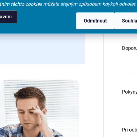
 mužských pohlavních hormonů u mužů.
áním těchto cookies můžete stejným způsobem kdykoli odvolat.
ron +
SHBG
lze spočítat tzv.
FAI (Free
Výsled
avení
ého (aktivního) testosteronu, který
Odmítnout
Souhl
Doporu
Pokyny
Při od