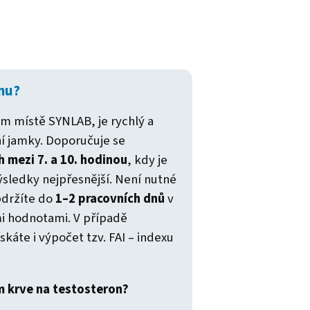
nu?
m místě SYNLAB, je rychlý a
tní jamky. Doporučuje se
h mezi 7. a 10. hodinou
, kdy je
ýsledky nejpřesnější. Není nutné
bdržíte do
1–2 pracovních dnů
v
i hodnotami. V případě
áte i výpočet tzv. FAI – indexu
m krve na testosteron?