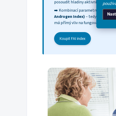
posoudit hladiny aktivních forem
použív
➡️ Kombinací parametrů testoste
Nast
Androgen Index)
– tedy odhad voln
má přímý vliv na fungování těla.
Koupit FAI index