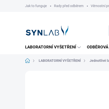
Přejít
Jak to funguje
Rady před odběrem
Věrnostní 
na
obsah
LABORATORNÍ VYŠETŘENÍ
ODBĚROVÁ
Domů
LABORATORNÍ VYŠETŘENÍ
Jednotlivé l
63 hodnocení
Podrobnosti hodnocen
TOP PRODUKT