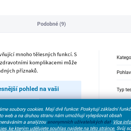
entě a ve velmi...
Podobné (9)
vňující mnoho tělesných funkcí. S
Katego
 zdravotními komplikacemi může
padných příznaků.
Pohlav
snější pohled na vaši
Typ te
teronu nemusí vždy ukazovat celkový
me soubory cookies. Mají dvě funkce: Poskytují základní funk
Věk
:
 doporučujeme kombinaci testosteron
nto web a na druhou stranu nám umožňují vylepšovat obsah
ý je navázána řada pohlavních hormonů
enáváním a analýzou
anonymních
uživatelských dat
.
Více inf
olu s hladinou testosteronu umožňuje
ies, ke kterým udělujete souhlas najdete na této stránce.
Svůj so
Zaměř