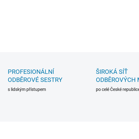
jednou.
DETAILNÍ INFORMACE
ZEPTAT SE
PROFESIONÁLNÍ
ŠIROKÁ SÍŤ
ODBĚROVÉ SESTRY
ODBĚROVÝCH 
s lidským přístupem
po celé České republic