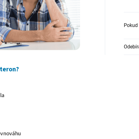
Pokud 
Odebír
steron?
la
ovnováhu