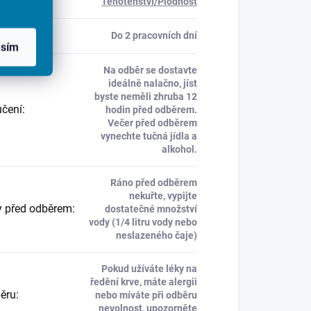
Těhotenství/Plodnost
ky
:
Do 2 pracovních dní
asím
Na odběr se dostavte
ideálně nalačno, jíst
byste neměli zhruba 12
čení
:
hodin před odběrem.
Večer před odběrem
vynechte tučná jídla a
alkohol.
Ráno před odběrem
nekuřte, vypijte
 před odběrem
:
dostatečné množství
vody (1/4 litru vody nebo
neslazeného čaje)
Pokud užíváte léky na
ředění krve, máte alergii
běru
:
nebo míváte při odběru
nevolnost, upozorněte