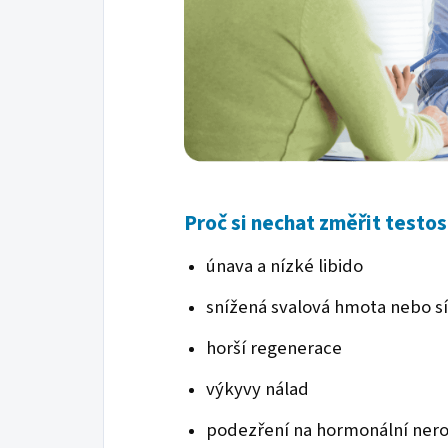
Proč si nechat změřit testo
únava a nízké libido
snížená svalová hmota nebo sí
horší regenerace
výkyvy nálad
podezření na hormonální ner