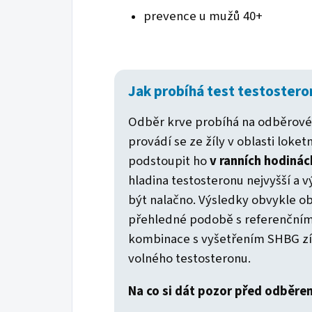
prevence u mužů 40+
Jak probíhá test testostero
Odběr krve probíhá na odběrové
provádí se ze žíly v oblasti loke
podstoupit ho
v ranních hodinác
hladina testosteronu nejvyšší a v
být nalačno. Výsledky obvykle o
přehledné podobě s referenčním
kombinace s vyšetřením SHBG získ
volného testosteronu.
Na co si dát pozor před odběre