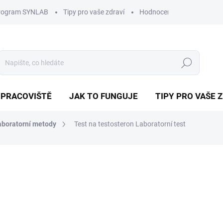
program SYNLAB
Tipy pro vaše zdraví
Hodnocení obchodu
D
Hledat
 PRACOVIŠTĚ
JAK TO FUNGUJE
TIPY PRO VAŠE 
aboratorní metody
Test na testosteron
Laboratorní test
í
200 Kč
Měrná
cena:
−
+