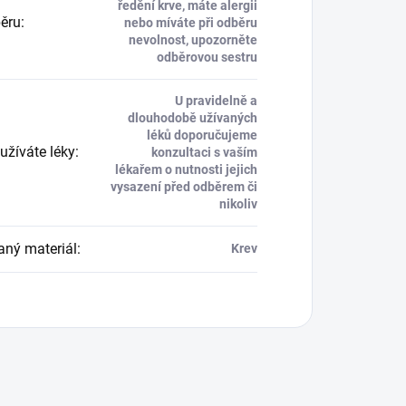
ředění krve, máte alergii
běru
:
nebo míváte při odběru
nevolnost, upozorněte
odběrovou sestru
U pravidelně a
dlouhodobě užívaných
léků doporučujeme
užíváte léky
:
konzultaci s vaším
lékařem o nutnosti jejich
vysazení před odběrem či
nikoliv
aný materiál
:
Krev