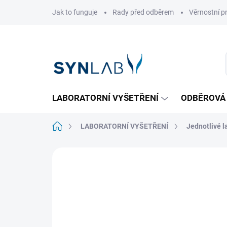
Přejít
Jak to funguje
Rady před odběrem
Věrnostní 
na
obsah
LABORATORNÍ VYŠETŘENÍ
ODBĚROVÁ
Domů
LABORATORNÍ VYŠETŘENÍ
Jednotlivé l
Neohodnoceno
Podrobnosti hodnoce