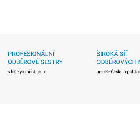
DETAILNÍ INFORMACE
ZEPTAT SE
PROFESIONÁLNÍ
ŠIROKÁ SÍŤ
ODBĚROVÉ SESTRY
ODBĚROVÝCH 
s lidským přístupem
po celé České republic