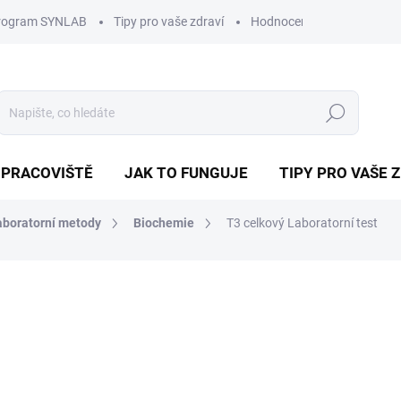
program SYNLAB
Tipy pro vaše zdraví
Hodnocení obchodu
D
Hledat
 PRACOVIŠTĚ
JAK TO FUNGUJE
TIPY PRO VAŠE 
aboratorní metody
Biochemie
T3 celkový
Laboratorní test
ní
189 Kč
Měrná
cena:
−
+