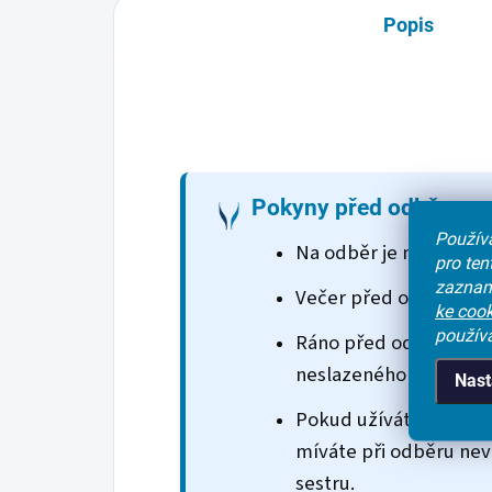
Popis
Pokyny před odběrem
Používá
Na odběr je nutné být
pro te
zaznam
Večer před odběrem 
ke cook
použív
Ráno před odběrem
n
neslazeného čaje.
Nast
Pokud užíváte léky na 
míváte při odběru ne
sestru.