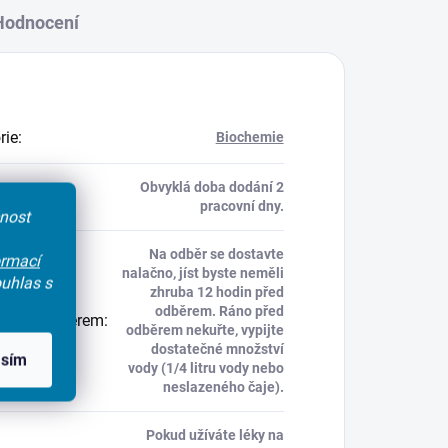
Hodnocení
rie
:
Biochemie
Obvyklá doba dodání 2
ky
:
pracovní dny.
čnost
Na odběr se dostavte
ormací
nalačno, jíst byste neměli
uhlas s
zhruba 12 hodin před
odběrem. Ráno před
 před odběrem
:
odběrem nekuřte, vypijte
dostatečné množství
asím
vody (1/4 litru vody nebo
neslazeného čaje).
Pokud užíváte léky na