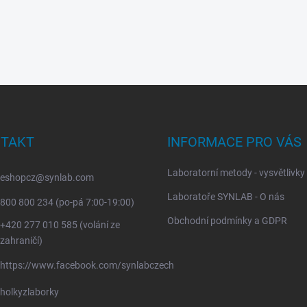
TAKT
INFORMACE PRO VÁS
Laboratorní metody - vysvětlivky
eshopcz
@
synlab.com
Laboratoře SYNLAB - O nás
800 800 234 (po-pá 7:00-19:00)
Obchodní podmínky a GDPR
+420 277 010 585 (volání ze
zahraničí)
https://www.facebook.com/synlabczech
holkyzlaborky