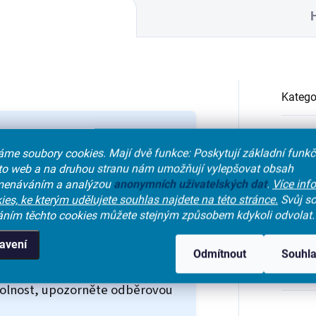
Katego
Výsled
me soubory cookies. Mají dvě funkce: Poskytují základní funk
nalačno.
nto web a na druhou stranu nám umožňují vylepšovat obsah
enáváním a analýzou
anonymních
uživatelských dat
.
Více inf
vynechte
tučná jídla
a
alkohol
.
ies, ke kterým udělujete souhlas najdete na této stránce.
Svůj so
áním těchto cookies můžete stejným způsobem kdykoli odvolat.
ekuřte
a vypijte ¼ l vody nebo
Pokyny
avení
Odmítnout
Souhl
ředění krve, máte alergii nebo
volnost, upozorněte odběrovou