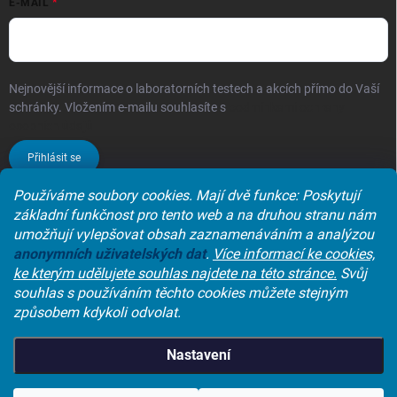
E-MAIL
Nejnovější informace o laboratorních testech a akcích přímo do Vaší
schránky. Vložením e-mailu souhlasíte s
podmínkami ochrany
osobních údajů
Přihlásit se
Používáme soubory cookies. Mají dvě funkce: Poskytují
základní funkčnost pro tento web a na druhou stranu nám
umožňují vylepšovat obsah zaznamenáváním a analýzou
Laboratoře synlab czech s.r.o.
anonymních
uživatelských dat
.
Více informací ke cookies,
ke kterým udělujete souhlas najdete na této stránce.
Svůj
souhlas s používáním těchto cookies můžete stejným
způsobem kdykoli odvolat.
Nastavení
Copyright 2026
SYNLAB e-shop
. Všechna práva vyhrazena.
Upravit