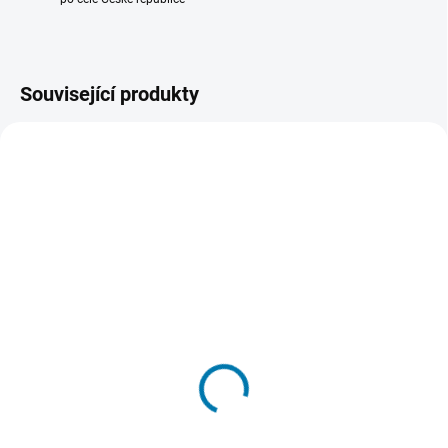
Související produkty
SPECIALIZOVANÝ
BALÍČEK
Změřte si cholesterol
HDL cholesterol
Balíček laboratorních testů
Laboratorní test
169 Kč
55 Kč
Do košíku
Do košíku