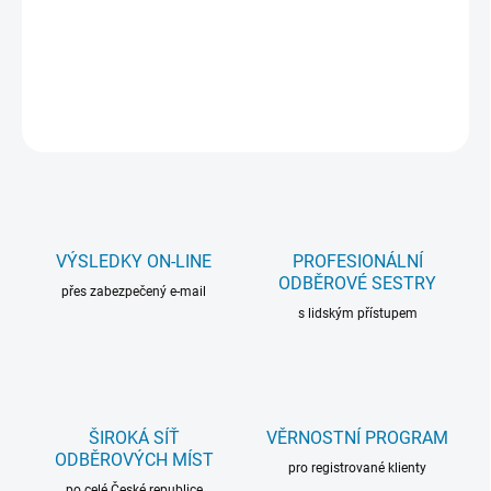
DETAILNÍ INFORMACE
ZEPTAT SE
VÝSLEDKY ON-LINE
PROFESIONÁLNÍ
ODBĚROVÉ SESTRY
přes zabezpečený e-mail
s lidským přístupem
ŠIROKÁ SÍŤ
VĚRNOSTNÍ PROGRAM
ODBĚROVÝCH MÍST
pro registrované klienty
po celé České republice