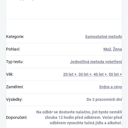
Kategorie
:
Samostatné metody
Pohlaví
:
Muž
,
Žena
Typ testu
:
Jednotlivá metoda vyšetření
Věk
:
20 let +
,
30 let +
,
40 let +
,
50 let +
Zaměření
:
Srdce a cévy
Výsledky
:
Do 2 pracovních dní
Na odběr se dostavte nalačno, jíst byste neměli
Doporučení
:
zhruba 12 hodin před odběrem. Večer před
odběrem vynechte tučná jídla a alkohol.