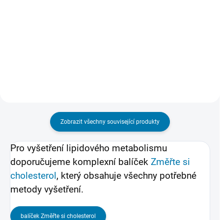
Jinak, než krevním testem se
Stanovení koncentrace HDL
zvýšená hladina cholesterolu
cholesterolu patří mezi základní
zjistit nedá, protože jeho
měřené laboratorní parametry
nadbytek není sám o sobě
lipidového metabolismu ve
znatelný. Stejně tak je ale škodlivý
vztahu k riziku rozvoje
i jeho nedostatek, protože bez...
aterosklerózy. Vyšetření HDL...
Zobrazit všechny související produkty
Pro vyšetření lipidového metabolismu
doporučujeme komplexní balíček
Změřte si
cholesterol
, který obsahuje všechny potřebné
metody vyšetření.
balíček Změřte si cholesterol