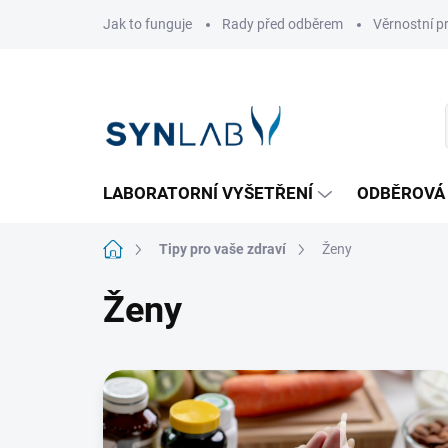
Přejít
Jak to funguje
Rady před odběrem
Věrnostní 
na
obsah
LABORATORNÍ VYŠETŘENÍ
ODBĚROVÁ
Domů
Tipy pro vaše zdraví
Ženy
Ženy
V
ý
p
i