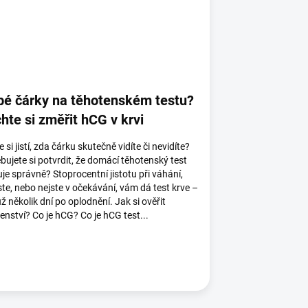
bé čárky na těhotenském testu?
hte si změřit hCG v krvi
e si jistí, zda čárku skutečně vidíte či nevidíte?
bujete si potvrdit, že domácí těhotenský test
je správně? Stoprocentní jistotu při váhání,
ste, nebo nejste v očekávání, vám dá test krve –
už několik dní po oplodnění. Jak si ověřit
enství? Co je hCG? Co je hCG test...