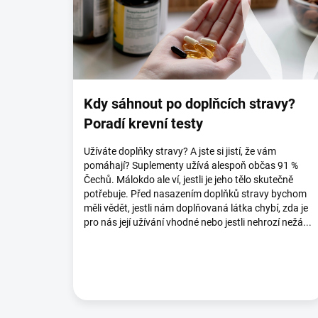
s
č
l
á
n
k
ů
Kdy sáhnout po doplňcích stravy?
Poradí krevní testy
Užíváte doplňky stravy? A jste si jistí, že vám
pomáhají? Suplementy užívá alespoň občas 91 %
Čechů. Málokdo ale ví, jestli je jeho tělo skutečně
potřebuje. Před nasazením doplňků stravy bychom
měli vědět, jestli nám doplňovaná látka chybí, zda je
pro nás její užívání vhodné nebo jestli nehrozí nežá...