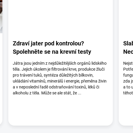
Zdraví jater pod kontrolou?
Sla
Spolehněte se na krevní testy
Nec
Játra jsou jedním z nejdůležitějších orgánů lidského
Nejst
těla. Jejich úkolem je filtrování krve, produkce žluči
Potře
pro trávení tuků, syntéza důležitých bílkovin,
fungu
ukládání vitamínů, minerálů i energie, přeměna živin
zda j
a v neposlední řadě odstraňování toxinů, léků či
a to 
alkoholu z těla. Může se ale stát, že ...
těhot