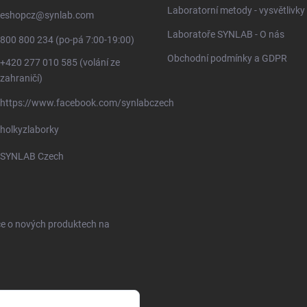
Laboratorní metody - vysvětlivky
eshopcz
@
synlab.com
Laboratoře SYNLAB - O nás
800 800 234 (po-pá 7:00-19:00)
Obchodní podmínky a GDPR
+420 277 010 585 (volání ze
zahraničí)
https://www.facebook.com/synlabczech
holkyzlaborky
SYNLAB Czech
ce o nových produktech na