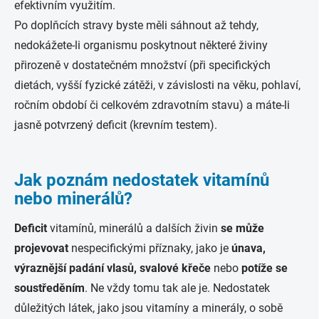
efektivním využitím.
Po doplňcích stravy byste měli sáhnout až tehdy,
nedokážete-li organismu poskytnout některé živiny
přirozeně v dostatečném množství (při specifických
dietách, vyšší fyzické zátěži, v závislosti na věku, pohlaví,
ročním období či celkovém zdravotním stavu) a máte-li
jasně potvrzený deficit (krevním testem).
Jak poznám nedostatek vitamínů
nebo minerálů?
Deficit
vitamínů, minerálů a dalších živin
se může
projevovat
nespecifickými příznaky, jako je
únava,
výraznější padání vlasů, svalové křeče
nebo
potíže se
soustředěním
. Ne vždy tomu tak ale je. Nedostatek
důležitých látek, jako jsou vitamíny a minerály, o sobě