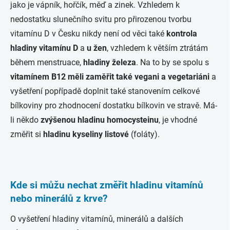
jako je vápník, hořčík, měď a zinek. Vzhledem k
nedostatku slunečního svitu pro přirozenou tvorbu
vitamínu D v Česku nikdy není od věci také
kontrola
hladiny vitamínu D
a
u žen
, vzhledem k větším ztrátám
během menstruace,
hladiny železa
. Na to by se spolu s
vitamínem B12 měli zaměřit také vegani a vegetariáni
a
vyšetření popřípadě doplnit také stanovením celkové
bílkoviny pro zhodnocení dostatku bílkovin ve stravě. Má-
li někdo
zvýšenou hladinu homocysteinu
, je vhodné
změřit si
hladinu kyseliny listové
(foláty).
Kde si můžu nechat změřit hladinu vitamínů
nebo minerálů z krve?
O vyšetření hladiny vitamínů, minerálů a dalších