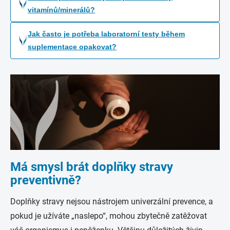
vitamínů/minerálů?
Jak často je potřeba laboratorní testy během
suplementace opakovat?
Má smysl brát doplňky stravy
preventivně?
Doplňky stravy nejsou nástrojem univerzální prevence, a
pokud je užíváte „naslepo“, mohou zbytečně zatěžovat