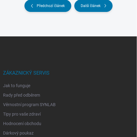
Předchozí článek
Další článek
Z
á
p
a
t
í
ZÁKAZNICKÝ SERVIS
Jak to funguje
Rady před odběrem
Věrnostní program SYNLAB
Tipy pro vaše zdraví
Hodnocení obchodu
Dárkový poukaz