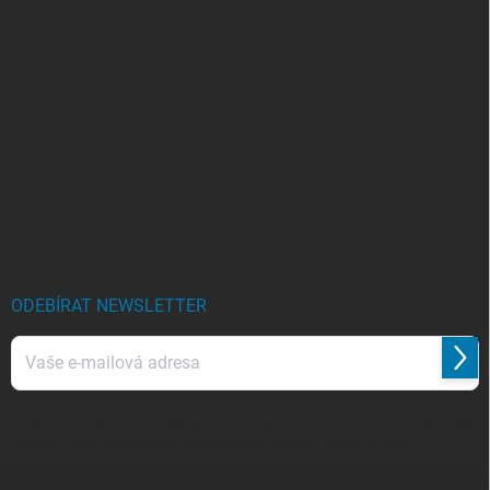
ODEBÍRAT NEWSLETTER
Přihl
se
Nejnovější informace o laboratorních testech a akcích přímo do Vaší schránky.
Vložením e-mailu souhlasíte s
podmínkami ochrany osobních údajů