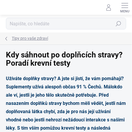
Přejít
na
obsah
Hledat
Tipy pro vaše zdraví
Kdy sáhnout po doplňcích stravy?
Poradí krevní testy
Užíváte doplňky stravy? A jste si jistí, že vám pomáhají?
Suplementy užívá alespoň občas 91 % Čechů. Málokdo
ale ví, jestli je jeho tělo skutečně potřebuje. Před
nasazením doplňků stravy bychom měli vědět, jestli nám
doplňovaná látka chybí, zda je pro nás její užívání
vhodné nebo jestli nehrozí nežádoucí interakce s našimi
léky. S tím vším pomůžou krevní testy a následná