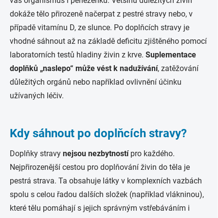
váš organismus i peněženku. Většinu důležitých živin
dokáže tělo přirozeně načerpat z pestré stravy nebo, v
případě vitamínu D, ze slunce. Po doplňcích stravy je
vhodné sáhnout až na základě deficitu zjištěného pomocí
laboratorních testů hladiny živin z krve.
Suplementace
doplňků „naslepo“ může vést k nadužívání
, zatěžování
důležitých orgánů nebo například ovlivnění účinku
užívaných léčiv.
Kdy sáhnout po doplňcích stravy?
Doplňky stravy
nejsou nezbytností
pro každého.
Nejpřirozenější cestou pro doplňování živin do těla je
pestrá strava. Ta obsahuje látky v komplexních vazbách
spolu s celou řadou dalších složek (například vlákninou),
které tělu pomáhají s jejich správným vstřebáváním i