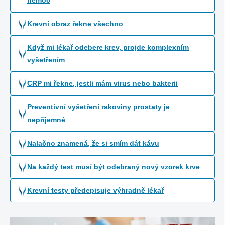
nemoc
Krevní obraz řekne všechno
Když mi lékař odebere krev, projde komplexním
vyšetřením
CRP mi řekne, jestli mám virus nebo bakterii
Preventivní vyšetření rakoviny prostaty je
nepříjemné
Nalačno znamená, že si smím dát kávu
Na každý test musí být odebraný nový vzorek krve
Krevní testy předepisuje výhradně lékař