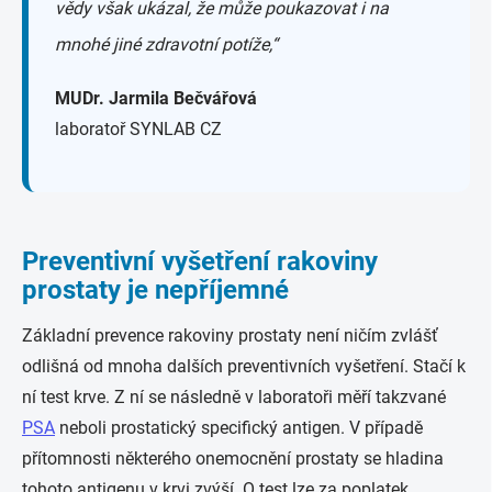
vědy však ukázal, že může poukazovat i na
mnohé jiné zdravotní potíže,“
MUDr. Jarmila Bečvářová
laboratoř SYNLAB CZ
Preventivní vyšetření rakoviny
prostaty je nepříjemné
Základní prevence rakoviny prostaty není ničím zvlášť
odlišná od mnoha dalších preventivních vyšetření. Stačí k
ní test krve. Z ní se následně v laboratoři měří takzvané
PSA
neboli prostatický specifický antigen. V případě
přítomnosti některého onemocnění prostaty se hladina
tohoto antigenu v krvi zvýší. O test lze za poplatek