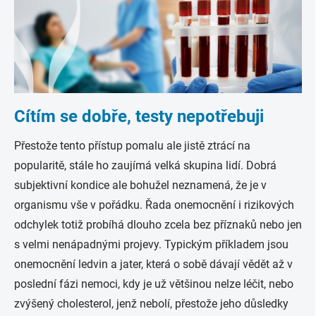
Cítím se dobře, testy nepotřebuji
Přestože tento přístup pomalu ale jistě ztrácí na
popularitě, stále ho zaujímá velká skupina lidí. Dobrá
subjektivní kondice ale bohužel neznamená, že je v
organismu vše v pořádku. Řada onemocnění i rizikových
odchylek totiž probíhá dlouho zcela bez příznaků nebo jen
s velmi nenápadnými projevy. Typickým příkladem jsou
onemocnění ledvin a jater, která o sobě dávají vědět až v
poslední fázi nemoci, kdy je už většinou nelze léčit, nebo
zvýšený cholesterol, jenž nebolí, přestože jeho důsledky