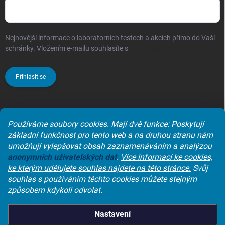
Nejnovější informace o laboratorních testech a akcích přímo do Vaší
schránky. Vložením e-mailu souhlasíte s
podmínkami ochrany
osobních údajů
Přihlásit se
Používáme soubory cookies. Mají dvě funkce: Poskytují
Laboratoře synlab czech s.r.o.
základní funkčnost pro tento web a na druhou stranu nám
umožňují vylepšovat obsah zaznamenáváním a analýzou
anonymních
uživatelských dat
.
Více informací ke cookies,
ke kterým udělujete souhlas najdete na této stránce.
Svůj
souhlas s používáním těchto cookies můžete stejným
způsobem kdykoli odvolat.
Copyright 2026
SYNLAB e-shop
. Všechna práva vyhrazena.
Upravit
Nastavení
nastavení cookies