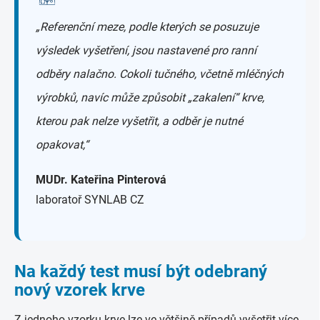
„Referenční meze, podle kterých se posuzuje
výsledek vyšetření, jsou nastavené pro ranní
odběry nalačno. Cokoli tučného, včetně mléčných
výrobků, navíc může způsobit „zakalení“ krve,
kterou pak nelze vyšetřit, a odběr je nutné
opakovat,“
MUDr. Kateřina Pinterová
laboratoř SYNLAB CZ
Na každý test musí být odebraný
nový vzorek krve
Z jednoho vzorku krve lze ve většině případů vyšetřit více