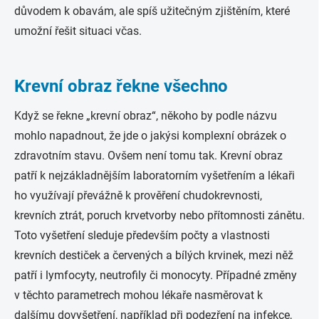
důvodem k obavám, ale spíš užitečným zjištěním, které
umožní řešit situaci včas.
Krevní obraz řekne všechno
Když se řekne „krevní obraz“, někoho by podle názvu
mohlo napadnout, že jde o jakýsi komplexní obrázek o
zdravotním stavu. Ovšem není tomu tak. Krevní obraz
patří k nejzákladnějším laboratorním vyšetřením a lékaři
ho využívají převážně k prověření chudokrevnosti,
krevních ztrát, poruch krvetvorby nebo přítomnosti zánětu.
Toto vyšetření sleduje především počty a vlastnosti
krevních destiček a červených a bílých krvinek, mezi něž
patří i lymfocyty, neutrofily či monocyty. Případné změny
v těchto parametrech mohou lékaře nasměrovat k
dalšímu dovyšetření, například při podezření na infekce,