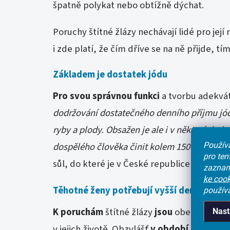
špatně polykat nebo obtížně dýchat.
Poruchy štítné žlázy nechávají lidé pro je
i zde platí, že čím dříve se na ně přijde, tím
Základem je dostatek jódu
Pro svou správnou funkci
a tvorbu adekvá
dodržování dostatečného denního příjmu jódu
ryby a plody. Obsažen je ale i v některých dr
Používá
dospělého člověka činit kolem 150 mikrogra
pro te
sůl, do které je v České republice tato látk
zaznam
ke cook
Těhotné ženy potřebují vyšší denní dávk
použív
K poruchám
štítné žlázy
jsou
obecně
náchy
Nast
v jejich životě. Obzvlášť
v období těhotens