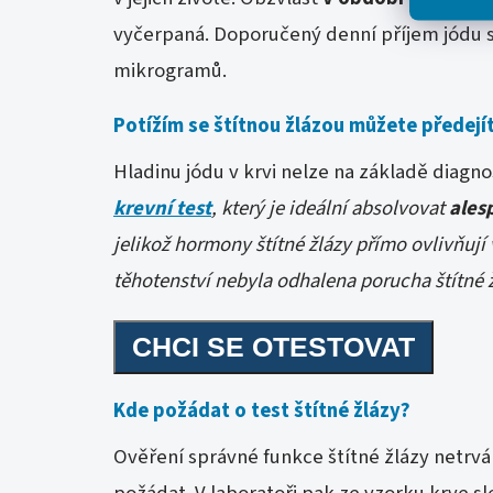
vyčerpaná. Doporučený denní příjem jódu se
mikrogramů.
Potížím se štítnou žlázou můžete předejí
Hladinu jódu v krvi nelze na základě diagn
krevní test
, který je ideální absolvovat
ales
jelikož hormony štítné žlázy přímo ovlivňují
těhotenství nebyla odhalena porucha štítné žl
CHCI SE OTESTOVAT
Kde požádat o test štítné žlázy?
Ověření správné funkce štítné žlázy netrvá
požádat. V laboratoři pak ze vzorku krve sl