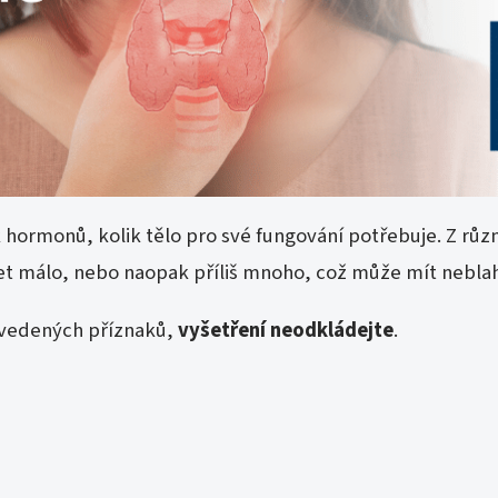
 hormonů, kolik tělo pro své fungování potřebuje. Z růz
 málo, nebo naopak příliš mnoho, což může mít neblahý 
uvedených příznaků,
vyšetření neodkládejte
.