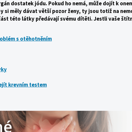
rgán dostatek jódu. Pokud ho nemá, může dojít k onem
 si měly dávat větší pozor ženy, ty jsou totiž na nemo
ást této látky předávají svému dítěti. Jestli vaše štítn
problém s otěhotněním
vky
ejít krevním testem