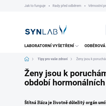
Přejít
Jak to funguje
Rady před odběrem
Věrnostní 
na
obsah
LABORATORNÍ VYŠETŘENÍ
ODBĚROVÁ
Domů
Tipy pro vaše zdraví
Ženy jsou k poruchá
Ženy jsou k poruchám 
období hormonálních
Štítná žláza je životně důležitý orgán um