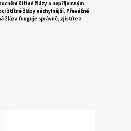
ocnění štítné žlázy a nepříjemným
ci štítné žlázy náchylnější. Převážně
á žláza funguje správně, zjistíte z