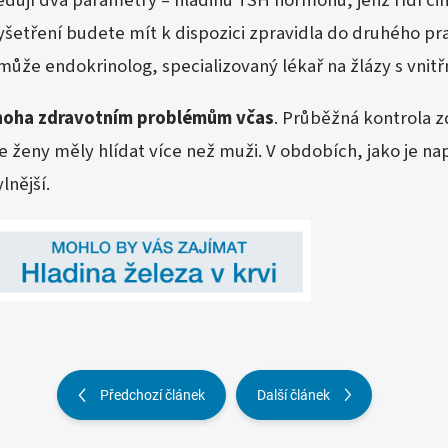
yšetření budete mít k dispozici zpravidla do druhého p
že endokrinolog, specializovaný lékař na žlázy s vnitřn
noha zdravotním problémům včas
. Průběžná kontrola z
e ženy měly hlídat více než muži. V obdobích, jako je n
lnější.
Předchozí článek
Další článek