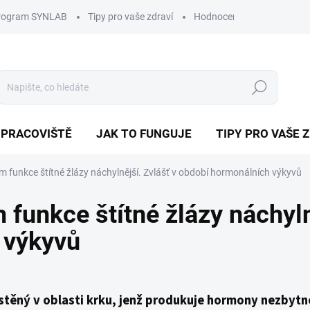
program SYNLAB
Tipy pro vaše zdraví
Hodnocení obchodu
D
Hledat
 PRACOVIŠTĚ
JAK TO FUNGUJE
TIPY PRO VAŠE 
m funkce štítné žlázy náchylnější. Zvlášť v období hormonálních výkyvů
funkce štítné žlázy náchyln
 výkyvů
ístěný v oblasti krku, jenž produkuje hormony nezbytné