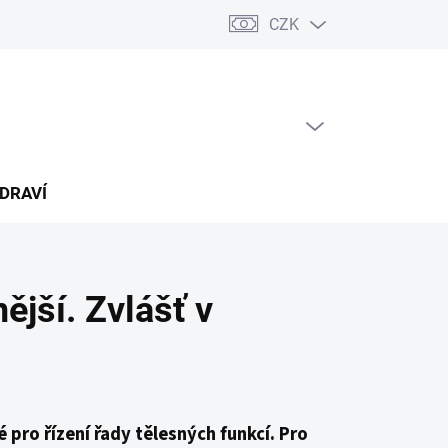
CZK
árkový poukaz
PRÁZDNÝ KOŠÍK
NÁKUPNÍ
KOŠÍK
ZDRAVÍ
ější. Zvlášť v
 pro řízení řady tělesných funkcí. Pro