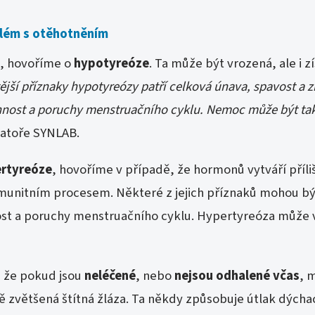
blém s otěhotněním
, hovoříme o
hypotyreóze
. Ta může být vrozená, ale i 
ější příznaky hypotyreózy patří celková únava, spavost a
innost a poruchy menstruačního cyklu. Nemoc může být ta
ratoře SYNLAB.
rtyreóze
, hovoříme v případě, že hormonů vytváří příl
oimunitním procesem. Některé z jejich příznaků mohou 
nost a poruchy menstruačního cyklu. Hypertyreóza může 
, že pokud jsou
neléčené
, nebo
nejsou odhalené včas
, 
ě zvětšená štítná žláza. Ta někdy způsobuje útlak dýchac