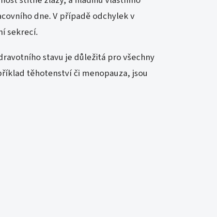
racovního dne. V případě odchylek v
í sekrecí.
dravotního stavu je důležitá pro všechny
apříklad těhotenství či menopauza, jsou