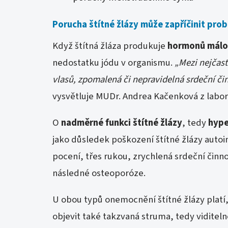
Porucha štítné žlázy může zapříčinit pro
Když štítná žláza produkuje
hormonů málo
nedostatku jódu v organismu.
„Mezi nejčast
vlasů, zpomalená či nepravidelná srdeční č
vysvětluje MUDr. Andrea Kačenková z labo
O
nadměrné funkci štítné žlázy
, tedy
hype
jako důsledek poškození štítné žlázy aut
pocení, třes rukou, zrychlená srdeční čin
následné osteoporóze.
U obou typů onemocnění štítné žlázy platí
objevit také takzvaná struma, tedy viditeln