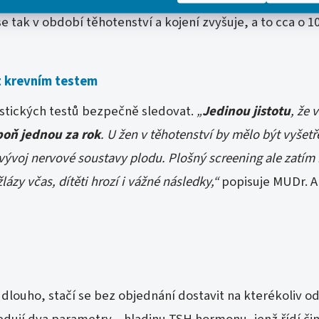
 tak v období těhotenství a kojení zvyšuje, a to cca o
t krevním testem
ostických testů bezpečně sledovat.
„
Jedinou jistotu
, že 
poň jednou za rok
. U žen v těhotenství by mělo být vyšetř
 vývoj nervové soustavy plodu. Plošný screening ale zatím
ázy včas, dítěti hrozí i vážné následky,“
popisuje MUDr. A
 dlouho, stačí se bez objednání dostavit na kterékoliv 
edují dva parametry – hladinu TSH hormonu, jenž řídí činn