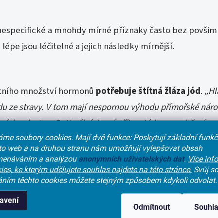
jí nespecifické a mnohdy mírné příznaky často bez povšim
 lépe jsou léčitelné a jejich následky mírnější.
tního množství hormonů
potřebuje štítná žláza jód
.
„Hla
 ze stravy. V tom mají nespornou výhodu přímořské národy
uzích zeleniny. Optimální denní příjem jódu pro udržení sp
me soubory cookies. Mají dvě funkce: Poskytují základní funk
mů,“
říká MUDr. Kačenková. Jód ve větším množství obsa
nto web a na druhou stranu nám umožňují vylepšovat obsah
a přidávána.
enáváním a analýzou
anonymních
uživatelských dat
.
Více inf
ies, ke kterým udělujete souhlas najdete na této stránce.
Svůj so
y
áním těchto cookies můžete stejným způsobem kdykoli odvolat.
lnější ženy
, u kterých je riziko až
osmkrát větší než u 
avení
Odmítnout
Souhl
tví a menopauzy
, kdy se hladina hormonů v těle rychle 