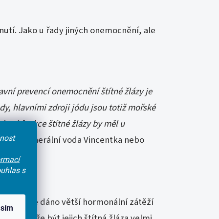
nutí. Jako u řady jiných onemocnění, ale
vní prevencí onemocnění štítné žlázy je
, hlavními zdroji jódu jsou totiž mořské
rávné funkce štítné žlázy by měl u
čnost
huje i minerální voda Vincentka nebo
ormací
uhlas s
mužů
. To je dáno větší hormonální zátěží
asím
mění, může být jejich štítná žláza velmi