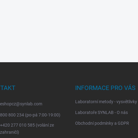
TAKT
INFORMACE PRO VÁS
Laboratorní metody - vysvětlivky
eshopcz
@
synlab.com
Laboratoře SYNLAB - O nás
800 800 234 (po-pá 7:00-19:00)
Obchodní podmínky a GDPR
+420 277 010 585 (volání ze
zahraničí)