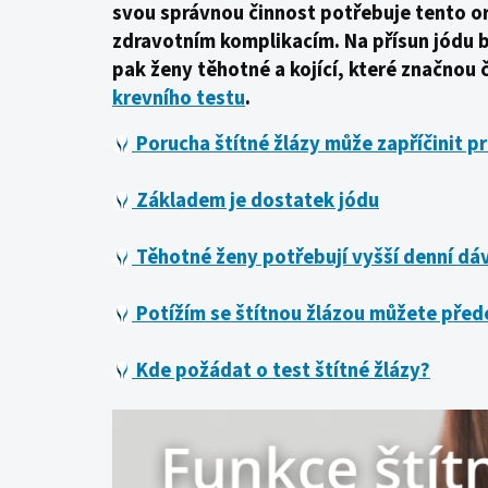
svou správnou činnost potřebuje tento o
zdravotním komplikacím. Na přísun jódu by
pak ženy těhotné a kojící, které značnou č
krevního testu
.
Porucha štítné žlázy může zapříčinit 
Základem je dostatek jódu
Těhotné ženy potřebují vyšší denní dá
Potížím se štítnou žlázou můžete před
Kde požádat o test štítné žlázy?