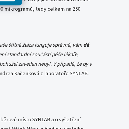
 100 mikrogramů, tedy celkem na 250
vaše štítná žláza funguje správně, vám
dá
ení standardní součástí péče lékaře,
 bohužel zaveden nebyl. V případě, že by v
ndrea Kačenková z laboratoře SYNLAB.
odběrové místo SYNLAB a o vyšetření
ost štítné žlázy, a hladinu vlastního