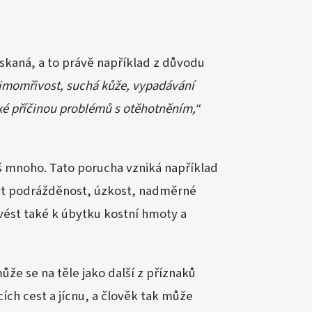
získaná, a to právě například z důvodu
 zimomřivost, suchá kůže, vypadávání
ké příčinou problémů s otěhotněním,“
iš mnoho. Tato porucha vzniká například
být podrážděnost, úzkost, nadměrné
vést také k úbytku kostní hmoty a
může se na těle jako další z příznaků
ích cest a jícnu, a člověk tak může