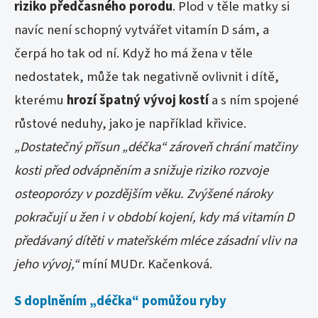
riziko předčasného porodu
. Plod v těle matky si
navíc není schopný vytvářet vitamín D sám, a
čerpá ho tak od ní. Když ho má žena v těle
nedostatek, může tak negativně ovlivnit i dítě,
kterému
hrozí špatný vývoj kostí
a s ním spojené
růstové neduhy, jako je například křivice.
„Dostatečný přísun „déčka“ zároveň chrání matčiny
kosti před odvápněním a snižuje riziko rozvoje
osteoporózy v pozdějším věku. Zvýšené nároky
pokračují u žen i v období kojení, kdy má vitamín D
předávaný dítěti v mateřském mléce zásadní vliv na
jeho vývoj,“
míní MUDr. Kačenková.
S doplněním „déčka“ pomůžou ryby