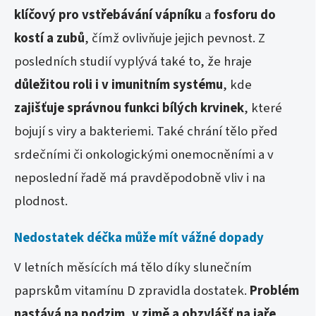
klíčový pro vstřebávání vápníku
a
fosforu do
kostí a zubů
, čímž ovlivňuje jejich pevnost. Z
posledních studií vyplývá také to, že hraje
důležitou roli i v imunitním systému
, kde
zajišťuje správnou funkci bílých krvinek
, které
bojují s viry a bakteriemi. Také chrání tělo před
srdečními či onkologickými onemocněními a v
neposlední řadě má pravděpodobně vliv i na
plodnost.
Nedostatek déčka může mít vážné dopady
V letních měsících má tělo díky slunečním
paprskům vitamínu D zpravidla dostatek.
Problém
nastává na podzim
,
v zimě a obzvlášť na jaře
,