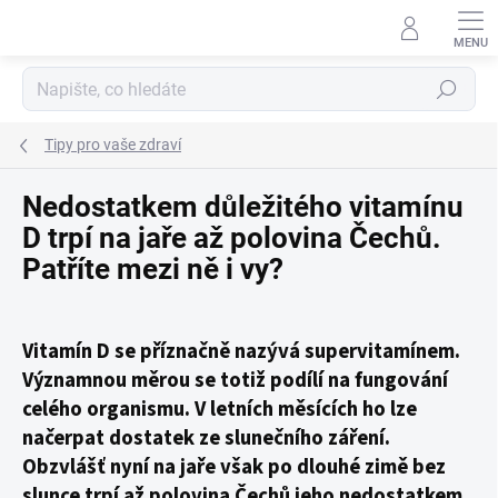
Přejít
na
obsah
Hledat
Tipy pro vaše zdraví
Nedostatkem důležitého vitamínu
D trpí na jaře až polovina Čechů.
Patříte mezi ně i vy?
Vitamín D se příznačně nazývá supervitamínem.
Významnou měrou se totiž podílí na fungování
celého organismu. V letních měsících ho lze
načerpat dostatek ze slunečního záření.
Obzvlášť nyní na jaře však po dlouhé zimě bez
slunce trpí až polovina Čechů jeho nedostatkem.