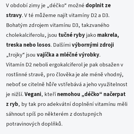
V období zimy je „déčko“ možné
doplnit ze
stravy
. V té můžeme najít vitamíny D2 a D3.
Bohatým zdrojem vitamínu D3, takzvaného
cholekalciferolu, jsou
tučné ryby
jako
makrela,
treska nebo losos
. Dalšími
výbornými zdroji
„trojky“ jsou
vajíčka a mléčné výrobky
.
Vitamín D2 neboli ergokalciferol je pak obsažen v
rostlinné stravě, pro člověka je ale méně vhodný,
neboť se citelně hůře vstřebává a jeho využitelnost
je nižší.
Vegani
, kteří
nemohou „déčko“ načerpat
z ryb
, by tak pro adekvátní doplnění vitamínu měli
sáhnout spíš po některém z dostupných
potravinových doplňků.