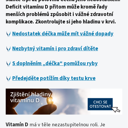
Deficit vitamínu D přitom může kromě řady
menších problémů způsobit i vážné zdravotní
komplikace. Zkontrolujte si jeho hladinu v krvi.
Nedostatek déčka může mít vážné dopady
Nezbytný vitamín i pro zdraví dítěte
S doplněním „déčka“ pomůžou ryby
Předejděte potížím díky testu krve
Vitamín D
má v těle nezastupitelnou roli. Je