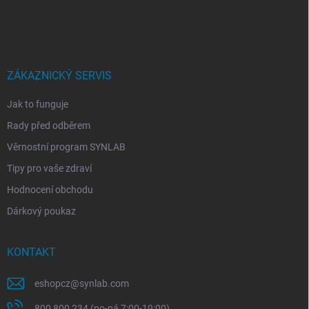
á
p
a
t
í
ZÁKAZNICKÝ SERVIS
Jak to funguje
Rady před odběrem
Věrnostní program SYNLAB
Tipy pro vaše zdraví
Hodnocení obchodu
Dárkový poukaz
KONTAKT
eshopcz
@
synlab.com
800 800 234 (po-pá 7:00-19:00)