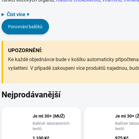
Číst více ▾
Porovnání balíčků
UPOZORNĚNÍ:
Ke každé objednávce bude v košíku automaticky připočtena
vyšetření.
V případě zakoupení více produktů najednou, bud
Nejprodávanější
Je mi 30+ (MUŽ)
Je mi 30+ (
Balíček laboratorních
Balíček labor
testů
testů
1 100 Kč
975 Kč