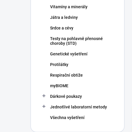
n
Vitamíny a minerály
í
p
Játra a ledviny
a
n
Srdce a cévy
e
Testy na pohlavně přenosné
l
choroby (STD)
Genetické vyšetření
Protilátky
Respirační obtíže
myBIOME
Dárkové poukazy
Jednotlivé laboratorní metody
Všechna vyšetření