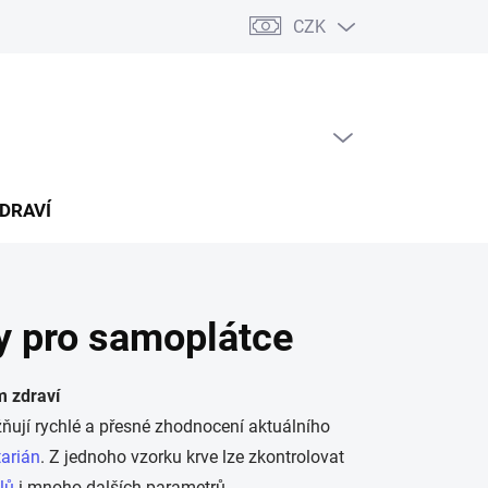
CZK
árkový poukaz
PRÁZDNÝ KOŠÍK
NÁKUPNÍ
KOŠÍK
ZDRAVÍ
ty pro samoplátce
m zdraví
ňují rychlé a přesné zhodnocení aktuálního
arián
. Z jednoho vzorku krve lze zkontrolovat
lů
i mnoho dalších parametrů.