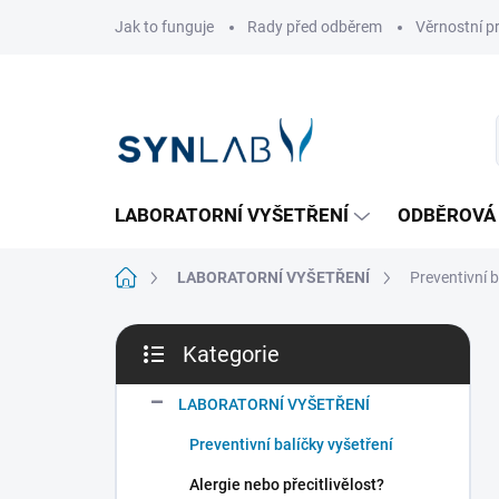
Přejít
Jak to funguje
Rady před odběrem
Věrnostní 
na
obsah
LABORATORNÍ VYŠETŘENÍ
ODBĚROVÁ
Domů
LABORATORNÍ VYŠETŘENÍ
Preventivní b
P
Kategorie
o
Přeskočit
s
kategorie
t
LABORATORNÍ VYŠETŘENÍ
r
Preventivní balíčky vyšetření
a
n
Alergie nebo přecitlivělost?