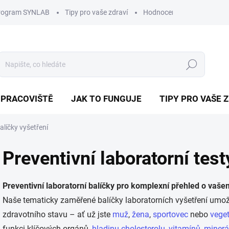
program SYNLAB
Tipy pro vaše zdraví
Hodnocení obchodu
D
Hledat
 PRACOVIŠTĚ
JAK TO FUNGUJE
TIPY PRO VAŠE 
alíčky vyšetření
Preventivní laboratorní tes
Preventivní laboratorní balíčky pro komplexní přehled o vaše
Naše tematicky zaměřené balíčky laboratorních vyšetření umož
zdravotního stavu – ať už jste
muž
,
žena
,
sportovec
nebo
veget
funkci klíčových orgánů,
hladinu cholesterolu
,
vitamínů, minerá