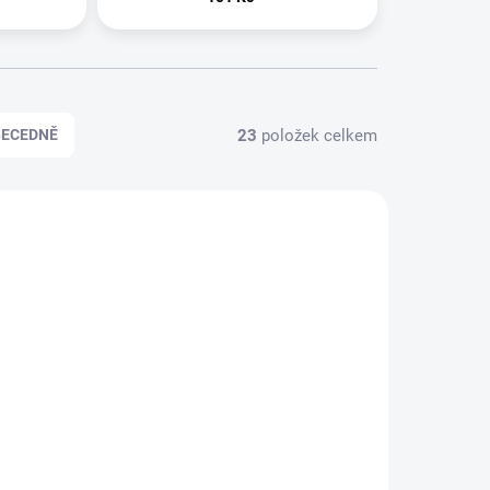
23
položek celkem
BECEDNĚ
SPECIALIZOVANÝ
BALÍČEK
Vyšetření jater