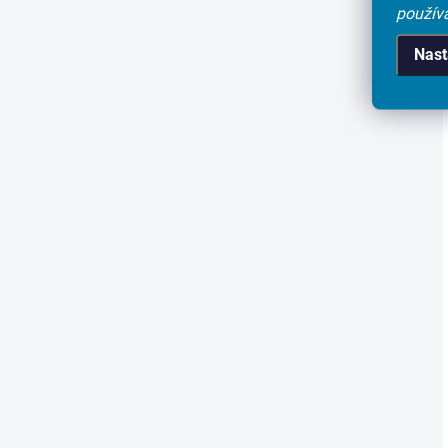
použív
Nast