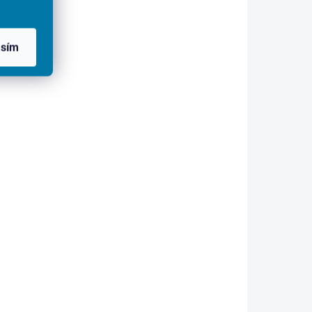
KOMPLEXNÍ BALÍČEK
asím
Rozšířená prevence
pro každého
h testů
Balíček laboratorních testů
975 Kč
Do košíku
 projeví
í čtvrtin
Získejte klíčové informace o
včasné
svém zdraví z jednoho vzorku