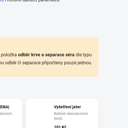
 položka
odběr krve a separace séra
dle typu
ou odběr či separace připočteny pouze jednou.
ŽENA)
Vyšetření jater
atorních
Balíček laboratorních
testů
101 Kč