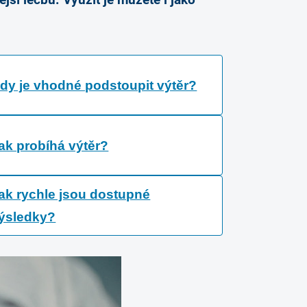
ější léčbu. Využít je můžete i jako
dy je vhodné podstoupit výtěr?
ak probíhá výtěr?
ak rychle jsou dostupné
ýsledky?