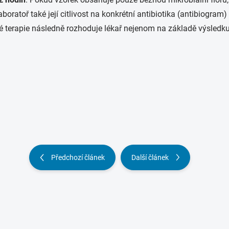
aboratoř také její citlivost na konkrétní antibiotika (antibiogra
 terapie následně rozhoduje lékař nejenom na základě výsledku z
Předchozí článek
Další článek