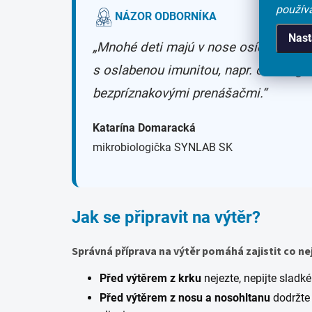
použív
NÁZOR ODBORNÍKA
Nast
„Mnohé deti majú v nose osídlenú bak
s oslabenou imunitou, napr. onkologick
bezpríznakovými prenášačmi.“
Katarína Domaracká
mikrobiologička SYNLAB SK
Jak se připravit na výtěr?
Správná příprava na výtěr pomáhá zajistit co n
Před výtěrem z krku
nejezte, nepijte sladké
Před výtěrem z nosu
a nosohltanu
dodržte 