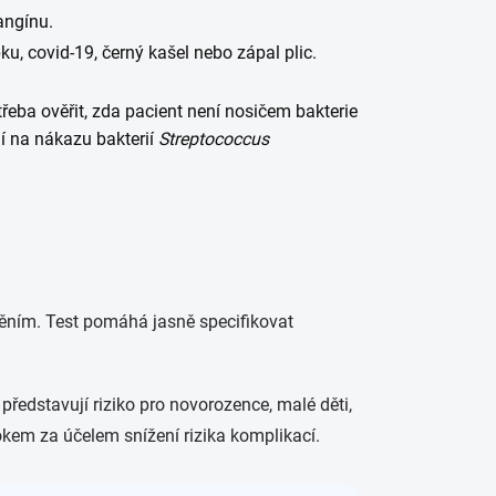
angínu.
pku, covid-19, černý kašel nebo zápal plic.
eba ověřit, zda pacient není nosičem bakterie
ní na nákazu bakterií
Streptococcus
něním. Test pomáhá jasně specifikovat
představují riziko pro novorozence, malé děti,
kem za účelem snížení rizika komplikací.