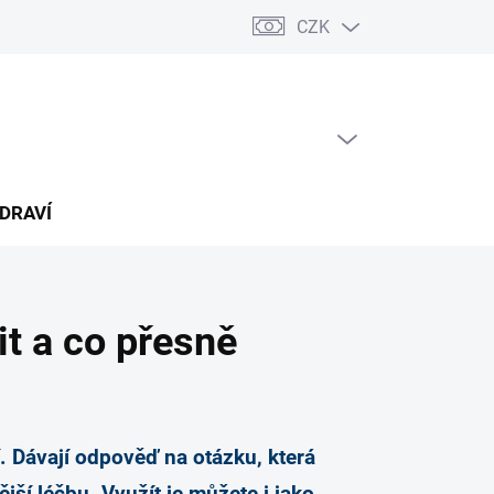
CZK
árkový poukaz
PRÁZDNÝ KOŠÍK
NÁKUPNÍ
KOŠÍK
ZDRAVÍ
it a co přesně
. Dávají odpověď na otázku, která