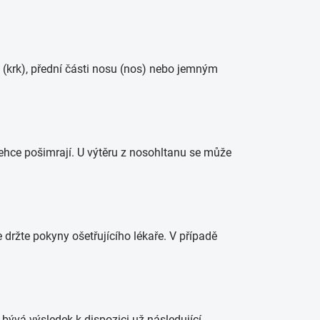
nu (krk), přední části nosu (nos) nebo jemným
lehce pošimrají. U výtěru z nosohltanu se může
 držte pokyny ošetřujícího lékaře. V případě
bývá výsledek k dispozici už následující