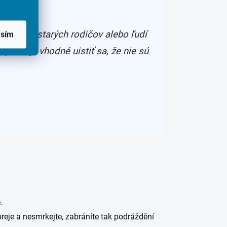
áža. Pre starých rodičov alebo ľudí
asím
preto je vhodné uistiť sa, že nie sú
.
preje a nesmrkejte, zabráníte tak podráždění