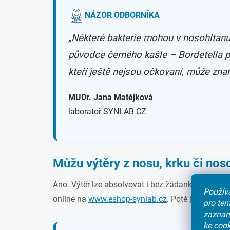
NÁZOR ODBORNÍKA
„Některé bakterie mohou v nosohltanu 
původce černého kašle –
Bordetella p
kteří ještě nejsou očkovaní, může zna
MUDr. Jana Matějková
laboratoř SYNLAB CZ
Můžu výtěry z nosu, krku či nos
Ano. Výtěr lze absolvovat i bez žádanky jako sa
Používá
online na
www.eshop-synlab.cz
.
Poté již stačí 
pro te
zaznam
ke cook