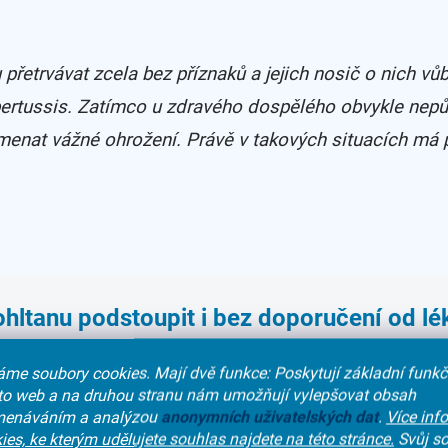
přetrvávat zcela bez příznaků a jejich nosič o nich vů
ertussis
. Zatímco u zdravého dospělého obvykle nepů
menat vážné ohrožení. Právě v takových situacích má p
ohltanu podstoupit i bez doporučení od lé
moplátce – například při opakovaných obtížích nebo preventivně
me soubory cookies. Mají dvě funkce: Poskytují základní funk
podstoupit odběr ve vámi vybraném odběrovém pracovišti.
nto web a na druhou stranu nám umožňují vylepšovat obsah
enáváním a analýzou
anonymních
uživatelských dat
.
Více inf
ies, ke kterým udělujete souhlas najdete na této stránce.
Svůj so