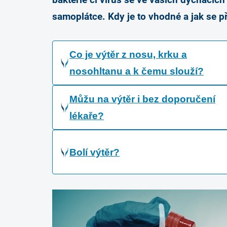
bakterie či virus se ve vašich dýchacích 
samoplátce. Kdy je to vhodné a jak se př
Co je výtěr z nosu, krku a
nosohltanu a k čemu slouží?
Můžu na výtěr i bez doporučení
lékaře?
Bolí výtěr?