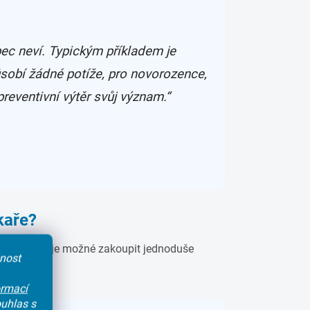
bec neví. Typickým příkladem je
sobí žádné potíže, pro novorozence,
reventivní výtěr svůj význam.“
kaře?
. Vyšetření je možné zakoupit jednoduše
čnost
ormací
uhlas s