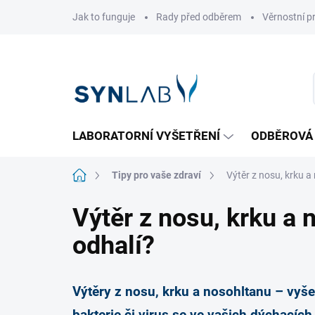
Přejít
Jak to funguje
Rady před odběrem
Věrnostní 
na
obsah
LABORATORNÍ VYŠETŘENÍ
ODBĚROVÁ
Domů
Tipy pro vaše zdraví
Výtěr z nosu, krku a
Výtěr z nosu, krku a 
odhalí?
Výtěry z nosu, krku a nosohltanu – vyše