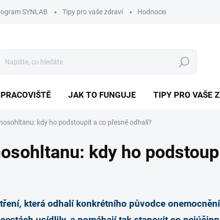
program SYNLAB
Tipy pro vaše zdraví
Hodnocení obchodu
D
Hledat
 PRACOVIŠTĚ
JAK TO FUNGUJE
TIPY PRO VAŠE 
 nosohltanu: kdy ho podstoupit a co přesně odhalí?
nosohltanu: kdy ho podstoup
tření, která odhalí konkrétního původce onemocnění