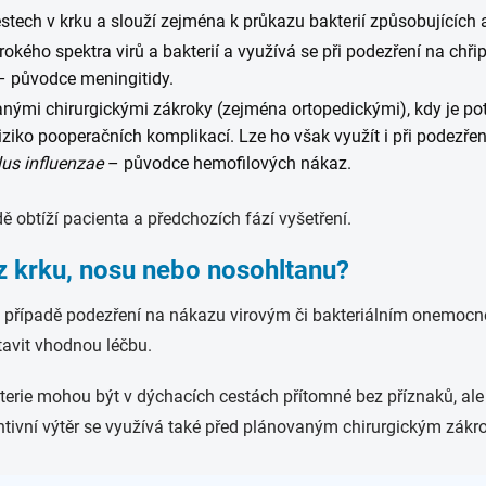
estech v krku a slouží zejména k průkazu bakterií způsobujících 
širokého spektra virů a bakterií a využívá se při podezření na chři
 původce meningitidy.
ými chirurgickými zákroky (zejména ortopedickými), kdy je potř
riziko pooperačních komplikací. Lze ho však využít i při podezře
us influenzae
– původce hemofilových nákaz.
 obtíží pacienta a předchozích fází vyšetření.
z krku, nosu nebo nosohltanu?
 v případě podezření na nákazu virovým či bakteriálním onemoc
tavit vhodnou léčbu.
kterie mohou být v dýchacích cestách přítomné bez příznaků, ale 
tivní výtěr se využívá také před plánovaným chirurgickým zákro