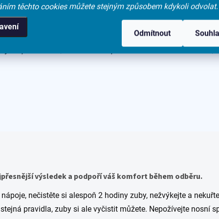
áním těchto cookies můžete stejným způsobem kdykoli odvolat.
avení
tériu
Streptococcus pneumoniae
a vôbec im to neprek
Odmítnout
Souhl
ých pacientov, však môžu predstavovať veľké riziko, a 
ejpřesnější výsledek a podpoří váš komfort během odběru.
 nápoje, nečistěte si alespoň 2 hodiny zuby, nežvýkejte a nekuřte
stejná pravidla, zuby si ale vyčistit můžete. Nepožívejte nosní s