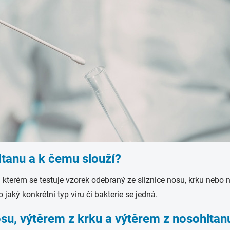
ltanu a k čemu slouží?
i kterém se testuje vzorek odebraný ze sliznice nosu, krku nebo
 jaký konkrétní typ viru či bakterie se jedná.
osu, výtěrem z krku a výtěrem z nosohltan