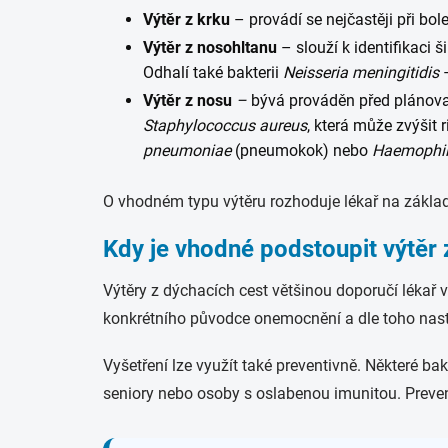
Výtěr z krku
– provádí se nejčastěji při bol
Výtěr z nosohltanu
– slouží k identifikaci 
Odhalí také bakterii
Neisseria meningitidis
–
Výtěr z nosu
–
bývá prováděn před plánovan
Staphylococcus aureus
, která může zvýšit 
pneumoniae
(pneumokok) nebo
Haemophil
O vhodném typu výtěru rozhoduje lékař na základě
Kdy je vhodné podstoupit výtěr 
Výtěry z dýchacích cest většinou doporučí lékař
konkrétního původce onemocnění a dle toho nas
Vyšetření lze využít také preventivně. Některé ba
seniory nebo osoby s oslabenou imunitou. Preven