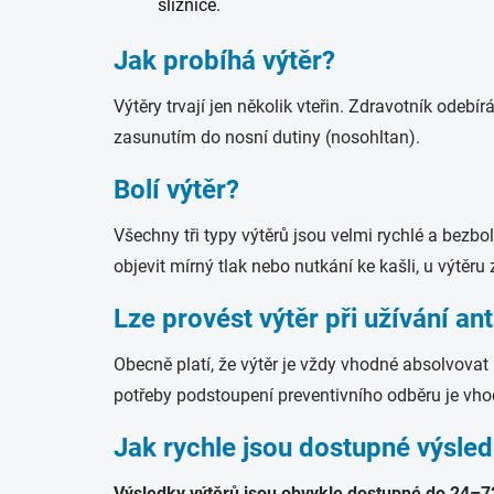
sliznice.
Jak probíhá výtěr?
Výtěry trvají jen několik vteřin. Zdravotník odebí
zasunutím do nosní dutiny (nosohltan).
Bolí výtěr?
Všechny tři typy výtěrů jsou velmi rychlé a bezb
objevit mírný tlak nebo nutkání ke kašli, u výtěru 
Lze provést výtěr při užívání ant
Obecně platí, že výtěr je vždy vhodné absolvovat 
potřeby podstoupení preventivního odběru je vho
Jak rychle jsou dostupné výsle
Výsledky výtěrů jsou obvykle dostupné do 24–7