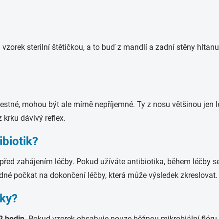
rá vzorek sterilní štětičkou, a to buď z mandlí a zadní stěny hlta
olestné, mohou být ale mírně nepříjemné. Ty z nosu většinou jen 
z krku dávivý reflex.
ibiotik?
před zahájením léčby. Pokud užíváte antibiotika, během léčby se
dné počkat na dokončení léčby, která může výsledek zkreslovat.
dky?
2 hodin
. Pokud vzorek obsahuje pouze běžnou mikrobiální flóru, 