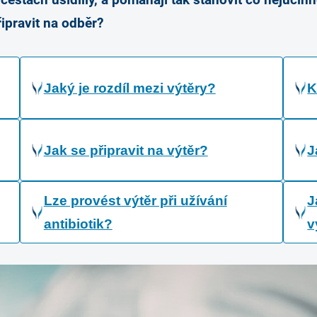
cestách usídlily, a pomáhají tak stanovit co nejúčinn
ipravit na odběr?
Jaký je rozdíl mezi výtěry?
K
Jak se připravit na výtěr?
J
Lze provést výtěr při užívání
J
antibiotik?
v