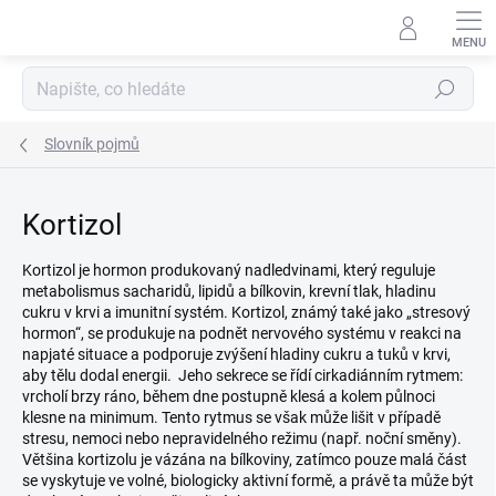
Přejít
na
obsah
Hledat
Slovník pojmů
Kortizol
Kortizol je hormon produkovaný nadledvinami, který reguluje
metabolismus sacharidů, lipidů a bílkovin, krevní tlak, hladinu
cukru v krvi a imunitní systém. Kortizol, známý také jako „stresový
hormon“, se produkuje na podnět nervového systému v reakci na
napjaté situace a podporuje zvýšení hladiny cukru a tuků v krvi,
aby tělu dodal energii. Jeho sekrece se řídí cirkadiánním rytmem:
vrcholí brzy ráno, během dne postupně klesá a kolem půlnoci
klesne na minimum. Tento rytmus se však může lišit v případě
stresu, nemoci nebo nepravidelného režimu (např. noční směny).
Většina kortizolu je vázána na bílkoviny, zatímco pouze malá část
se vyskytuje ve volné, biologicky aktivní formě, a právě ta může být