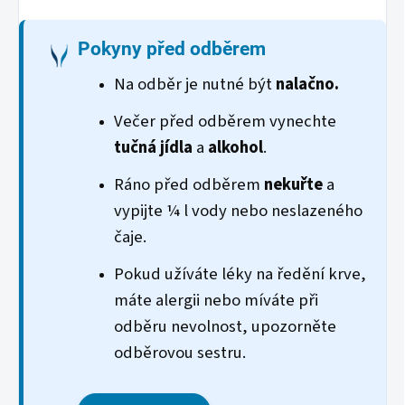
Pokyny před odběrem
Na odběr je nutné být
nalačno.
Večer před odběrem vynechte
tučná jídla
a
alkohol
.
Ráno před odběrem
nekuřte
a
vypijte ¼ l vody nebo neslazeného
čaje.
Pokud užíváte léky na ředění krve,
máte alergii nebo míváte při
odběru nevolnost, upozorněte
odběrovou sestru.