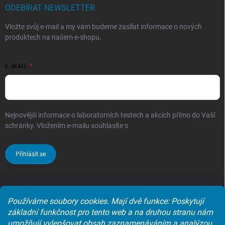
ODEBÍRAT NEWSLETTER
Vložte svůj e-mail a my vám budeme zasílat informace o nových
produktech na našem e-shopu.
E-MAIL
Nejnovější informace o laboratorních testech a akcích přímo do Vaší
schránky. Vložením e-mailu souhlasíte s
podmínkami ochrany
osobních údajů
Přihlásit se
Používáme soubory cookies. Mají dvě funkce: Poskytují
Laboratoře synlab czech s.r.o.
základní funkčnost pro tento web a na druhou stranu nám
umožňují vylepšovat obsah zaznamenáváním a analýzou