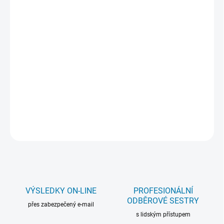
UPOZORNĚNÍ:
Ke každé objednávce bude v košíku automaticky
připočtena položka
odběr krve a separace séra
dle
typu vyšetření.
V případě zakoupení více produktů
najednou, bude odběr či separace připočteny pouze
jednou.
DETAILNÍ INFORMACE
ZEPTAT SE
VÝSLEDKY ON-LINE
PROFESIONÁLNÍ
ODBĚROVÉ SESTRY
přes zabezpečený e-mail
s lidským přístupem