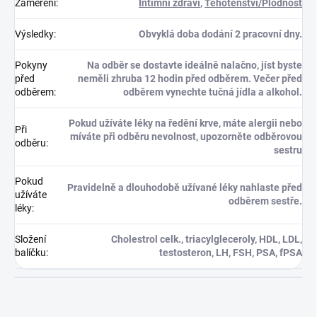
Zaměření
:
Intimní zdraví
,
Těhotenství/Plodnost
Výsledky
:
Obvyklá doba dodání 2 pracovní dny.
Pokyny
Na odběr se dostavte ideálně nalačno, jíst byste
před
neměli zhruba 12 hodin před odběrem. Večer před
odběrem
:
odběrem vynechte tučná jídla a alkohol.
Pokud užíváte léky na ředění krve, máte alergii nebo
Při
míváte při odběru nevolnost, upozorněte odběrovou
odběru
:
sestru
Pokud
Pravidelně a dlouhodobě užívané léky nahlaste před
užíváte
odběrem sestře.
léky
:
Složení
Cholestrol celk., triacylgleceroly, HDL, LDL,
balíčku
:
testosteron, LH, FSH, PSA, fPSA