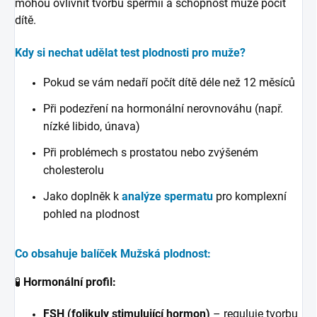
mohou ovlivnit tvorbu spermií a schopnost muže počít
dítě.
Kdy si nechat udělat test plodnosti pro muže?
Pokud se vám nedaří počít dítě déle než 12 měsíců
Při podezření na hormonální nerovnováhu (např.
nízké libido, únava)
Při problémech s prostatou nebo zvýšeném
cholesterolu
Jako doplněk k
analýze spermatu
pro komplexní
pohled na plodnost
Co obsahuje balíček Mužská plodnost:
🧪
Hormonální profil:
FSH (folikuly stimulující hormon)
– reguluje tvorbu