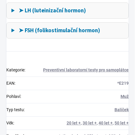
➤ LH (luteinizační hormon)
➤ FSH (folikostimulační hormon)
Kategorie
:
Preventivní laboratorní testy pro samoplátce
EAN
:
*E219
Pohlaví
:
Muž
Typ testu
:
Balíček
Věk
:
20 let +
,
30 let +
,
40 let +
,
50 let +