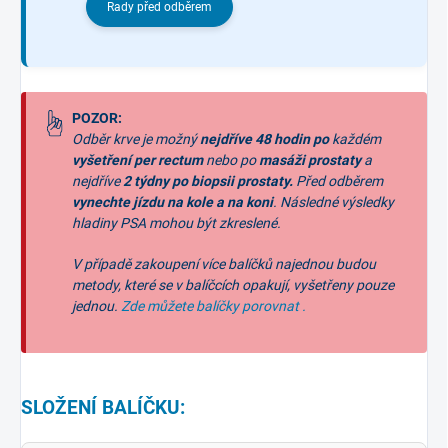
Rady před odběrem
POZOR:
Odběr krve je možný
nejdříve 48 hodin po
každém
vyšetření per rectum
nebo po
masáži prostaty
a
nejdříve
2 týdny po biopsii prostaty.
Před odběrem
vynechte jízdu na kole a na koni
. Následné výsledky
hladiny PSA mohou být zkreslené.
V případě zakoupení více balíčků najednou budou
metody, které se v balíčcích opakují, vyšetřeny pouze
jednou.
Zde můžete balíčky porovnat .
SLOŽENÍ BALÍČKU: