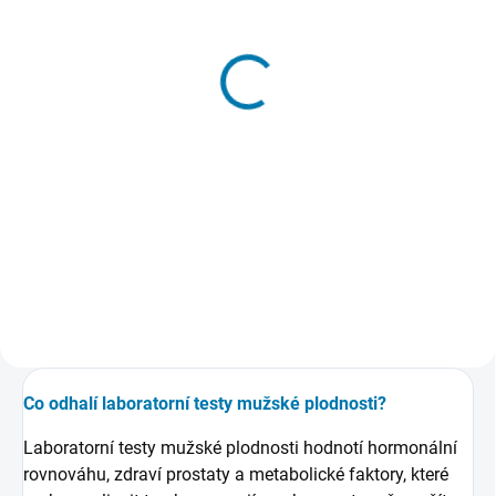
Příprava na těhotenství
SHBG
Balíček laboratorních testů
Laboratorní test
3 937 Kč
240 Kč
Do košíku
Do košíku
Plánujete těhotenství nebo se již
SHBG - Sex hormon binding
snažíte o miminko? Tento
globulin. Je transportním
speciální balíček krevních testů je
proteinem pro estrogeny
navržen pro ženy, které chtějí znát
a androgeny v periferní krvi.
svůj zdravotní stav a podpořit tak
Koncentrace SHBG je hlavním
své tělo na...
faktorem...
Co odhalí laboratorní testy mužské plodnosti?
Laboratorní testy mužské plodnosti hodnotí hormonální
rovnováhu, zdraví prostaty a metabolické faktory, které