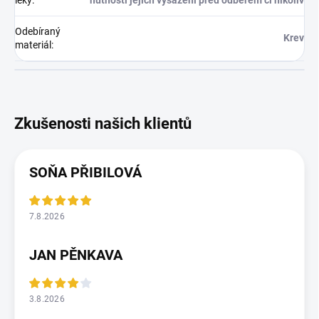
léky
:
nutnosti jejich vysazení před odběrem či nikoliv
Odebíraný
Krev
materiál
:
SOŇA PŘIBILOVÁ
7.8.2026
JAN PĚNKAVA
3.8.2026