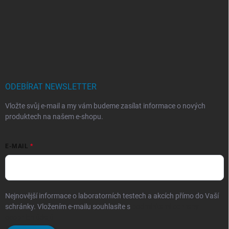
ODEBÍRAT NEWSLETTER
Vložte svůj e-mail a my vám budeme zasílat informace o nových
produktech na našem e-shopu.
E-MAIL
Nejnovější informace o laboratorních testech a akcích přímo do Vaší
schránky. Vložením e-mailu souhlasíte s
podmínkami ochrany
osobních údajů