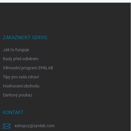
Z
á
p
a
t
í
ZÁKAZNICKÝ SERVIS
Jak to funguje
Rady před odběrem
Věrnostní program SYNLAB
Tipy pro vaše zdraví
Hodnocení obchodu
Dárkový poukaz
KONTAKT
eshopcz
@
synlab.com