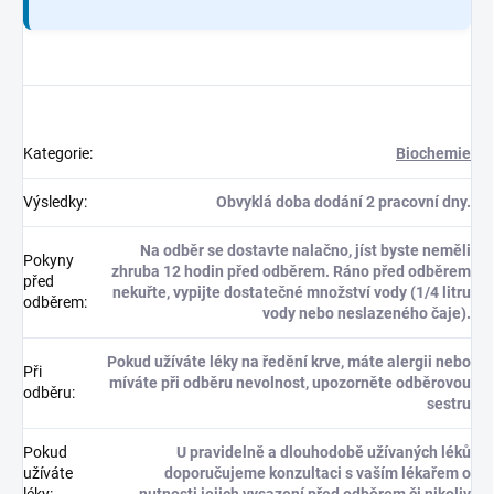
Kategorie
:
Biochemie
Výsledky
:
Obvyklá doba dodání 2 pracovní dny.
Na odběr se dostavte nalačno, jíst byste neměli
Pokyny
zhruba 12 hodin před odběrem. Ráno před odběrem
před
nekuřte, vypijte dostatečné množství vody (1/4 litru
odběrem
:
vody nebo neslazeného čaje).
Pokud užíváte léky na ředění krve, máte alergii nebo
Při
míváte při odběru nevolnost, upozorněte odběrovou
odběru
:
sestru
Pokud
U pravidelně a dlouhodobě užívaných léků
užíváte
doporučujeme konzultaci s vaším lékařem o