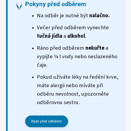
Pokyny před odběrem
Na odběr je nutné být
nalačno.
Večer před odběrem vynechte
tučná jídla
a
alkohol
.
Ráno před odběrem
nekuřte
a
vypijte ¼ l vody nebo neslazeného
čaje.
Pokud užíváte léky na ředění krve,
máte alergii nebo míváte při
odběru nevolnost, upozorněte
odběrovou sestru.
Rady před odběrem