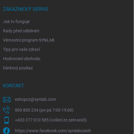
t
í
ZÁKAZNICKÝ SERVIS
Jak to funguje
Rady před odběrem
Věrnostní program SYNLAB
Tipy pro vaše zdraví
Hodnocení obchodu
Dárkový poukaz
KONTAKT
eshopcz
@
synlab.com
800 800 234 (po-pá 7:00-19:00)
+420 277 010 585 (volání ze zahraničí)
https://www.facebook.com/synlabczech