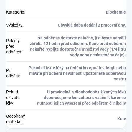
Kategorie
:
Biochemie
Výsledky
:
Obvyklá doba dodání 2 pracovní dny.
Na odběr se dostavte nalačno, jíst byste neměli
Pokyny
zhruba 12 hodin před odběrem. Ráno před odběrem
před
nekuřte, vypijte dostatečné množství vody (1/4 litru
odběrem
:
vody nebo neslazeného čaje).
Pokud užíváte léky na ředění krve, máte alergii nebo
Při
míváte při odběru nevolnost, upozorněte odběrovou
odběru
:
sestru
Pokud
U pravidelně a dlouhodobě užívaných léků
užíváte
doporučujeme konzultaci s vaším lékařem o
léky
:
nutnosti jejich vysazení před odběrem či nikoliv
Odebíraný
Krev
materiál
: