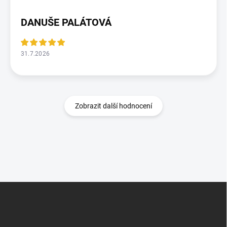
DANUŠE PALÁTOVÁ
31.7.2026
Zobrazit další hodnocení
Z
á
p
a