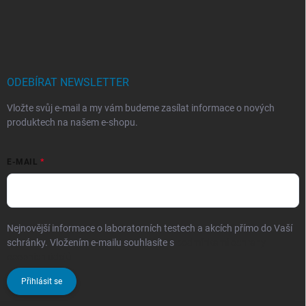
ODEBÍRAT NEWSLETTER
Vložte svůj e-mail a my vám budeme zasílat informace o nových
produktech na našem e-shopu.
E-MAIL
Nejnovější informace o laboratorních testech a akcích přímo do Vaší
schránky. Vložením e-mailu souhlasíte s
podmínkami ochrany
osobních údajů
Přihlásit se