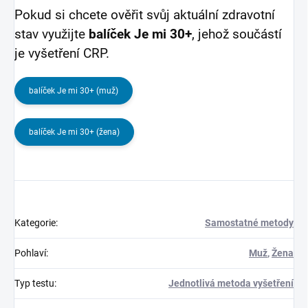
Pokud si chcete ověřit svůj aktuální zdravotní
stav využijte
balíček Je mi 30+
, jehož součástí
je vyšetření CRP.
balíček Je mi 30+ (muž)
balíček Je mi 30+ (žena)
Kategorie
:
Samostatné metody
Pohlaví
:
Muž
,
Žena
Typ testu
:
Jednotlivá metoda vyšetření