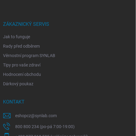
p
a
t
í
ZÁKAZNICKÝ SERVIS
Jak to funguje
Rady před odběrem
Věrnostní program SYNLAB
Tipy pro vaše zdraví
Hodnocení obchodu
Dárkový poukaz
KONTAKT
eshopcz
@
synlab.com
800 800 234 (po-pá 7:00-19:00)