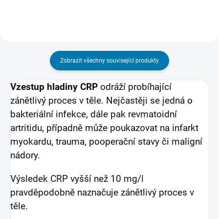
chorobou krve nebo...
chorobou krve nebo...
Zobrazit všechny související produkty
Vzestup hladiny CRP
odráží probíhající
zánětlivý proces v těle. Nejčastěji se jedná o
bakteriální infekce, dále pak revmatoidní
artritidu, případně může poukazovat na infarkt
myokardu, trauma, pooperační stavy či maligní
nádory.
Výsledek CRP vyšší než 10 mg/l
pravděpodobně naznačuje zánětlivý proces v
těle.