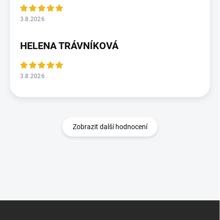
3.8.2026
HELENA TRÁVNÍKOVÁ
3.8.2026
Zobrazit další hodnocení
Z
á