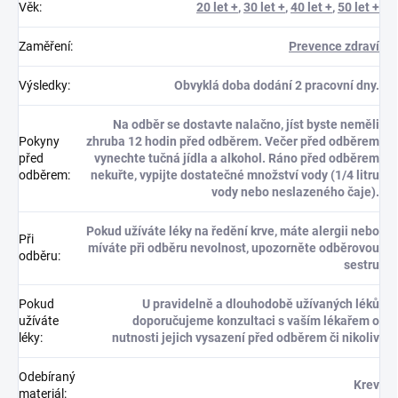
Věk
:
20 let +
,
30 let +
,
40 let +
,
50 let +
Zaměření
:
Prevence zdraví
Výsledky
:
Obvyklá doba dodání 2 pracovní dny.
Na odběr se dostavte nalačno, jíst byste neměli
Pokyny
zhruba 12 hodin před odběrem. Večer před odběrem
před
vynechte tučná jídla a alkohol. Ráno před odběrem
odběrem
:
nekuřte, vypijte dostatečné množství vody (1/4 litru
vody nebo neslazeného čaje).
Pokud užíváte léky na ředění krve, máte alergii nebo
Při
míváte při odběru nevolnost, upozorněte odběrovou
odběru
:
sestru
Pokud
U pravidelně a dlouhodobě užívaných léků
užíváte
doporučujeme konzultaci s vaším lékařem o
léky
:
nutnosti jejich vysazení před odběrem či nikoliv
Odebíraný
Krev
materiál
: