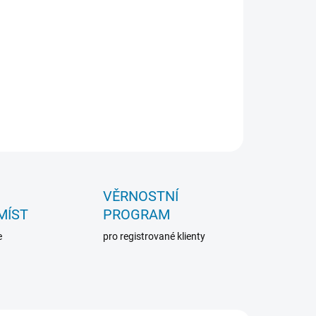
 séra
dle typu vyšetření.
V případě zakoupení
 bude odběr či separace připočteny pouze
VĚRNOSTNÍ
MÍST
PROGRAM
e
pro registrované klienty