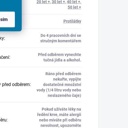
20 let +
,
30 let +
,
40 let +
,
50 let +
asím
ení
:
Protilátky
Do 4 pracovních dní se
ky
:
stručným komentářem
Před odběrem vynechte
čení
:
tučná jídla a alkohol.
Ráno před odběrem
nekuřte, vypijte
 před odběrem
:
dostatečné množství
vody (1/4 litru vody nebo
neslazeného čaje)
Pokud užíváte léky na
ředění krve, máte alergii
běru
:
nebo míváte při odběru
nevolnost, upozorněte