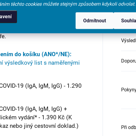
áním těchto cookies můžete stejným způsobem kdykoli odvolat.
Věk
:
zuje spíše na
dříve prodělanou
avení
Odmítnout
Souhl
Zaměř
rotilátek doporučujeme
ře.
Výsled
ložením do košíku (ANO*/NE):
Doporu
ní výsledkový list s naměřenými
 COVID-19 (IgA, IgM, IgG) - 1.290
Pokyny
 COVID-19 (IgA, IgM, IgG) +
glickém vydání* - 1.390 Kč (K
kaz nebo jiný cestovní doklad.)
Při od