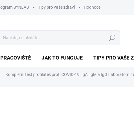
program SYNLAB
Tipy pro vaše zdraví
Hodnocení obchodu
D
Hledat
 PRACOVIŠTĚ
JAK TO FUNGUJE
TIPY PRO VAŠE 
Kompletní test protilátek proti COVID-19: IgA, IgM a IgG
Laboratorní t
od
1 290 Kč
Měrná
VARIANTA
cena: