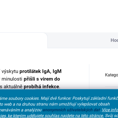
li jste v minulosti přišli s virem
koronaviru (konkrétně IgG a I
ontaktu a zda máte proti této
K této infekci mohlo dojít bez
ci...
jakýchkoli příznaků, nebo
s mírnými...
Hod
í výskytu
protilátek IgA, IgM
Katego
e v minulosti
přišli s virem do
vás aktuálně
probíhá infekce
.
Pohlav
odhalí přítomnost
me soubory cookies. Mají dvě funkce: Poskytují základní funk
nto web a na druhou stranu nám umožňují vylepšovat obsah
kazy) nebo
IgM
(8. den od
Typ te
enáváním a analýzou
anonymních
uživatelských dat
.
Více inf
ies, ke kterým udělujete souhlas najdete na této stránce.
Svůj so