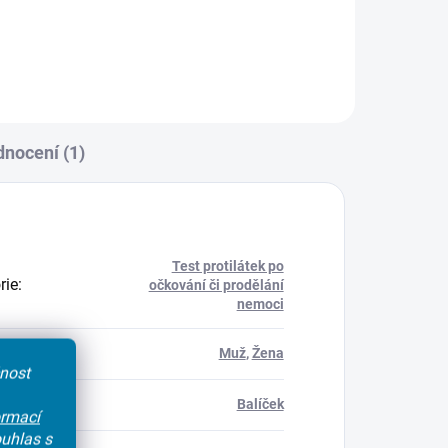
gM).
nocení (1)
Test protilátek po
rie
:
očkování či prodělání
nemoci
í
:
Muž
,
Žena
čnost
stu
:
Balíček
ormací
uhlas s