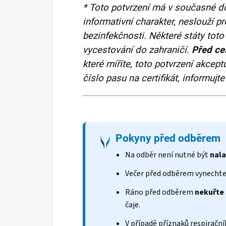
* Toto potvrzení má v současné d
informativní charakter, neslouží pr
bezinfekčnosti. Některé státy toto
vycestování do zahraničí.
Před ce
které míříte, toto potvrzení akcep
číslo pasu na certifikát, informujt
Pokyny před odběrem
Na odběr není nutné být
nala
Večer před odběrem vynecht
Ráno před odběrem
nekuřte
čaje.
V případě příznaků respiračn