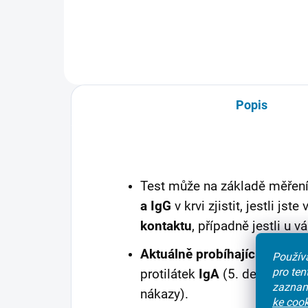
SARS-CoV-2. K této infekci mohlo
jest
dojít bez jakýchkoli příznaků,
do k
nebo...
nemo
Popis
Test může na základě měřen
a IgG
v krvi zjistit, jestli jst
kontaktu
, případně jestli u 
Aktuálně probíhající infekci
Používá
pro te
protilátek
IgA
(5. den od ná
zaznam
nákazy).
ke cook