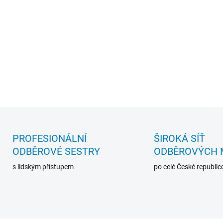
odběr krve a separace
více produktů najednou,
jednou.
DETAILNÍ INFORMACE
ZEPTAT SE
PROFESIONÁLNÍ
ŠIROKÁ SÍŤ
ODBĚROVÉ SESTRY
ODBĚROVÝCH 
s lidským přístupem
po celé České republic