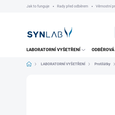
Přejít
Jak to funguje
Rady před odběrem
Věrnostní 
na
obsah
LABORATORNÍ VYŠETŘENÍ
ODBĚROVÁ
Domů
LABORATORNÍ VYŠETŘENÍ
Protilátky
1 hodnocení
Podrobnosti hodnocení