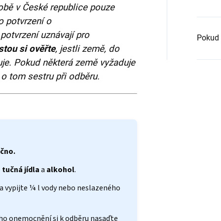
obě v České republice pouze
o potvrzení o
 potvrzení uznávají pro
Pokud 
stou si ověřte
, jestli země, do
tuje. Pokud některá země vyžaduje
e o tom sestru při odběru.
čno.
e
tučná jídla
a
alkohol
.
a vypijte ¼ l vody nebo neslazeného
ího onemocnění si k odběru nasaďte