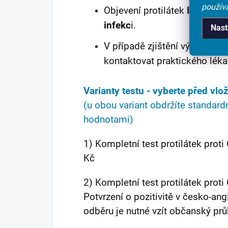
použív
Objevení protilátek
IgG
pouka
infekc
i.
Nast
V případě zjištění výskytu p
kontaktovat praktického léka
Varianty testu - vyberte před v
(u obou variant obdržíte standard
hodnotami)
1) Kompletní test protilátek proti
Kč
2) Kompletní test protilátek proti
Potvrzení o pozitivitě v česko-an
odběru je nutné vzít občanský prů