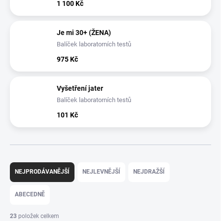
1 100 Kč
Je mi 30+ (ŽENA)
Balíček laboratorních testů
975 Kč
Vyšetření jater
Balíček laboratorních testů
101 Kč
Ř
a
NEJPRODÁVANĚJŠÍ
NEJLEVNĚJŠÍ
NEJDRAŽŠÍ
z
e
ABECEDNĚ
n
í
23
položek celkem