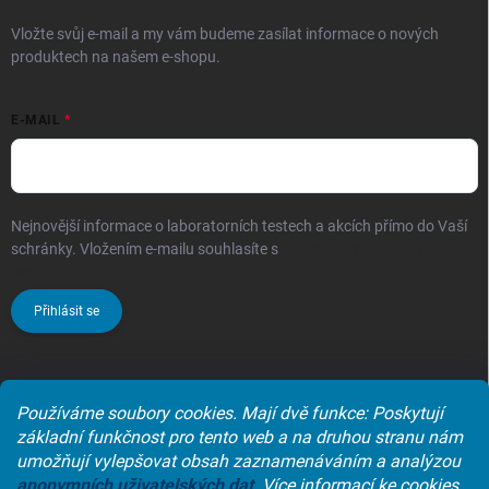
Vložte svůj e-mail a my vám budeme zasílat informace o nových
produktech na našem e-shopu.
E-MAIL
Nejnovější informace o laboratorních testech a akcích přímo do Vaší
schránky. Vložením e-mailu souhlasíte s
podmínkami ochrany
osobních údajů
Přihlásit se
Používáme soubory cookies. Mají dvě funkce: Poskytují
Laboratoře synlab czech s.r.o.
základní funkčnost pro tento web a na druhou stranu nám
umožňují vylepšovat obsah zaznamenáváním a analýzou
anonymních
uživatelských dat
.
Více informací ke cookies,