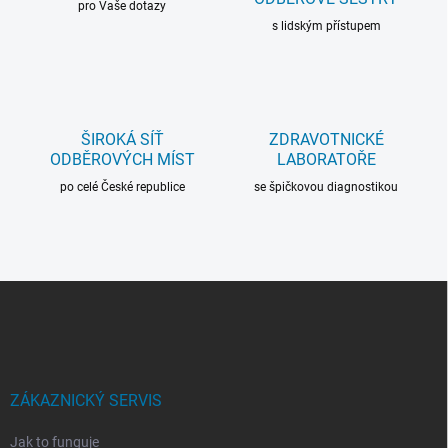
pro Vaše dotazy
s lidským přístupem
ŠIROKÁ SÍŤ
ZDRAVOTNICKÉ
ODBĚROVÝCH MÍST
LABORATOŘE
po celé České republice
se špičkovou diagnostikou
Z
á
p
a
t
í
ZÁKAZNICKÝ SERVIS
Jak to funguje