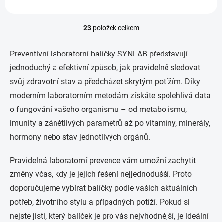
23
položek celkem
O
v
l
Preventivní laboratorní balíčky SYNLAB představují
á
jednoduchý a efektivní způsob, jak pravidelně sledovat
d
a
svůj zdravotní stav a předcházet skrytým potížím. Díky
c
moderním laboratorním metodám získáte spolehlivá data
í
p
o fungování vašeho organismu – od metabolismu,
r
imunity a zánětlivých parametrů až po vitamíny, minerály,
v
k
hormony nebo stav jednotlivých orgánů.
y
v
Pravidelná laboratorní prevence vám umožní zachytit
ý
p
změny včas, kdy je jejich řešení nejjednodušší. Proto
i
doporučujeme vybírat balíčky podle vašich aktuálních
s
u
potřeb, životního stylu a případných potíží. Pokud si
nejste jisti, který balíček je pro vás nejvhodnější, je ideální